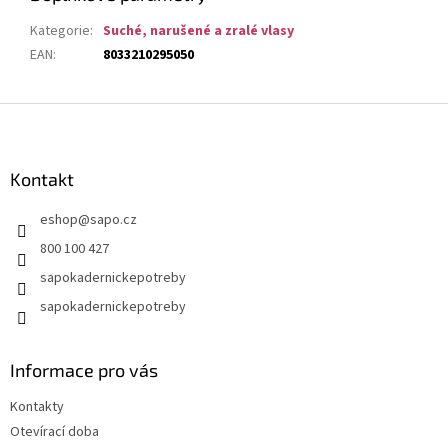
Kategorie
:
Suché, narušené a zralé vlasy
EAN
:
8033210295050
Z
á
p
a
Kontakt
t
eshop
@
sapo.cz
í
800 100 427
sapokadernickepotreby
sapokadernickepotreby
Informace pro vás
Kontakty
Otevírací doba