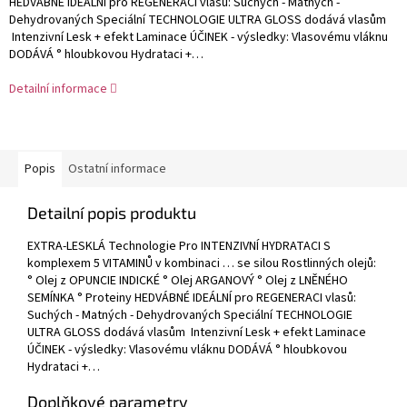
HEDVÁBNÉ IDEÁLNÍ pro REGENERACI vlasů: Suchých - Matných -
Dehydrovaných Speciální TECHNOLOGIE ULTRA GLOSS dodává vlasům
Intenzivní Lesk + efekt Laminace ÚČINEK - výsledky: Vlasovému vláknu
DODÁVÁ ° hloubkovou Hydrataci +…
Detailní informace
Popis
Ostatní informace
Detailní popis produktu
EXTRA-LESKLÁ Technologie Pro INTENZIVNÍ HYDRATACI S
komplexem 5 VITAMINŮ v kombinaci … se silou Rostlinných olejů:
° Olej z OPUNCIE INDICKÉ ° Olej ARGANOVÝ ° Olej z LNĚNÉHO
SEMÍNKA ° Proteiny HEDVÁBNÉ IDEÁLNÍ pro REGENERACI vlasů:
Suchých - Matných - Dehydrovaných Speciální TECHNOLOGIE
ULTRA GLOSS dodává vlasům Intenzivní Lesk + efekt Laminace
ÚČINEK - výsledky: Vlasovému vláknu DODÁVÁ ° hloubkovou
Hydrataci +…
Doplňkové parametry