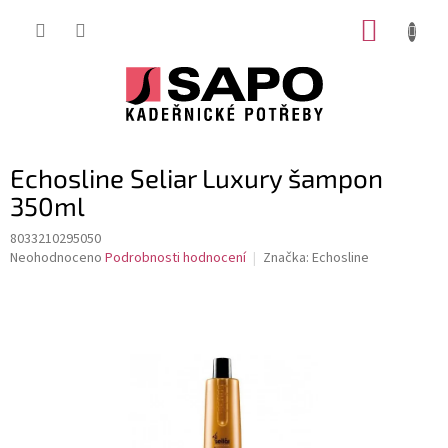
Přejít
NÁKUP
na
obsah
KOŠÍK
Echosline Seliar Luxury šampon
350ml
8033210295050
Průměrné
Neohodnoceno
Podrobnosti hodnocení
Značka:
Echosline
hodnocení
produktu
je
0,0
z
5
hvězdiček.