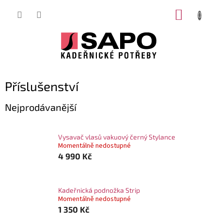
Přejít
NÁKUP
na
obsah
KOŠÍK
Příslušenství
Nejprodávanější
Vysavač vlasů vakuový černý Stylance
Momentálně nedostupné
4 990 Kč
Kadeřnická podnožka Strip
Momentálně nedostupné
1 350 Kč