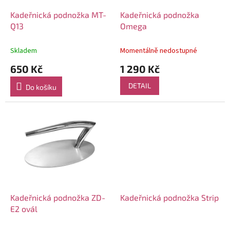
o
d
Kadeřnická podnožka MT-
Kadeřnická podnožka
u
Q13
Omega
k
t
Skladem
Momentálně nedostupné
ů
650 Kč
1 290 Kč
DETAIL
Do košíku
Kadeřnická podnožka ZD-
Kadeřnická podnožka Strip
E2 ovál