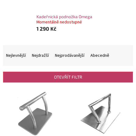
Kadeřnická podnožka Omega
Momentálně nedostupné
1 290 Kč
Ř
a
Nejlevnější
Nejdražší
Nejprodávanější
Abecedně
z
e
n
OTEVŘÍT FILTR
í
p
V
r
ý
o
p
d
i
u
s
k
p
t
r
ů