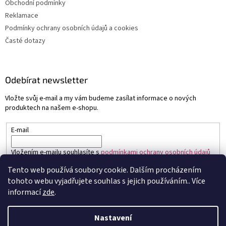
Obchodní podmínky
Reklamace
Podmínky ochrany osobních údajů a cookies
Časté dotazy
Odebírat newsletter
Vložte svůj e-mail a my vám budeme zasílat informace o nových
produktech na našem e-shopu.
E-mail
Vložením e-mailu souhlasíte s
podmínkami ochrany osobních údajů
Tento web používá soubory cookie. Dalším procházením
PŘIHLÁSIT SE
tohoto webu vyjadřujete souhlas s jejich používáním.. Více
informací
zde
.
Nastavení
Vytvořil Shoptet