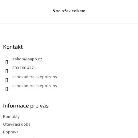
5
položek celkem
O
v
l
Z
á
á
d
p
a
a
Kontakt
c
t
í
eshop
@
sapo.cz
í
p
r
800 100 427
v
sapokadernickepotreby
k
y
sapokadernickepotreby
v
ý
p
Informace pro vás
i
s
Kontakty
u
Otevírací doba
Doprava