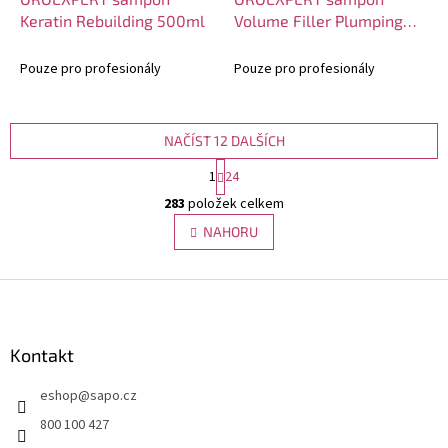
Keratin Rebuilding 500ml
Volume Filler Plumping
1000ml
Pouze pro profesionály
Pouze pro profesionály
NAČÍST 12 DALŠÍCH
S
1
24
t
O
r
283
položek celkem
v
á
l
NAHORU
n
á
k
d
o
v
Z
a
á
c
á
n
í
p
í
p
a
Kontakt
r
t
v
eshop
@
sapo.cz
í
k
y
800 100 427
v