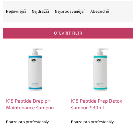
Ř
a
Nejlevnější
Nejdražší
Nejprodávanější
Abecedně
z
e
n
OTEVŘÍT FILTR
í
p
V
r
ý
o
p
d
i
u
s
k
p
t
r
ů
o
d
K18 Peptide Drep pH
K18 Peptide Prep Detox
u
Maintenance šampon
šampon 930ml
k
930ml
t
Pouze pro profesionály
Pouze pro profesionály
ů