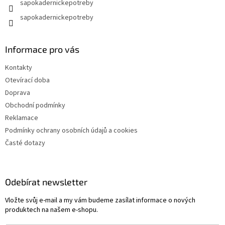
sapokadernickepotreby
ý
p
sapokadernickepotreby
i
s
u
Informace pro vás
Kontakty
Otevírací doba
Doprava
Obchodní podmínky
Reklamace
Podmínky ochrany osobních údajů a cookies
Časté dotazy
Odebírat newsletter
Vložte svůj e-mail a my vám budeme zasílat informace o nových
produktech na našem e-shopu.