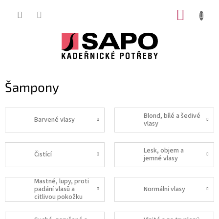
Přejít
NÁKUP
na
obsah
KOŠÍK
Šampony
Blond, bílé a šedivé
Barvené vlasy
vlasy
Lesk, objem a
Čistící
jemné vlasy
Mastné, lupy, proti
padání vlasů a
Normální vlasy
citlivou pokožku