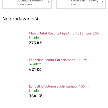
Suché, narušené a
Vlnité a na trvalený
zralé vlasy
vlas
Nejprodávanější
Matrix Total Results High Amplify šampon 300ml
Skladem
276 Kč
Echosline Colour Care šampon 1000ml
Skladem
421 Kč
Echosline Volume suchý šampon 100ml
Skladem
364 Kč