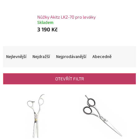
Nůžky Akitz LK2-70 pro leváky
Skladem
3 190 Kč
Ř
a
Nejlevnější
Nejdražší
Nejprodávanější
Abecedně
z
e
n
OTEVŘÍT FILTR
í
p
V
r
ý
o
p
d
i
u
s
k
p
t
r
ů