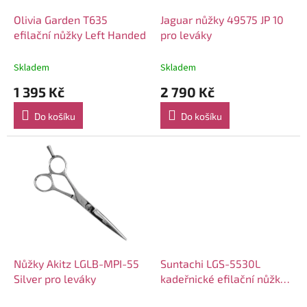
o
d
Olivia Garden T635
Jaguar nůžky 49575 JP 10
u
efilační nůžky Left Handed
pro leváky
k
t
Skladem
Skladem
ů
1 395 Kč
2 790 Kč
Do košíku
Do košíku
Nůžky Akitz LGLB-MPI-55
Suntachi LGS-5530L
Silver pro leváky
kadeřnické efilační nůžky
levé