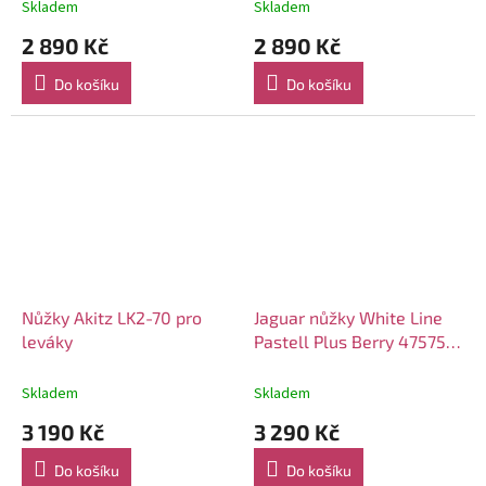
Skladem
Skladem
2 890 Kč
2 890 Kč
Do košíku
Do košíku
Nůžky Akitz LK2-70 pro
Jaguar nůžky White Line
leváky
Pastell Plus Berry 47575-
10 5,75" levé
Skladem
Skladem
3 190 Kč
3 290 Kč
Do košíku
Do košíku