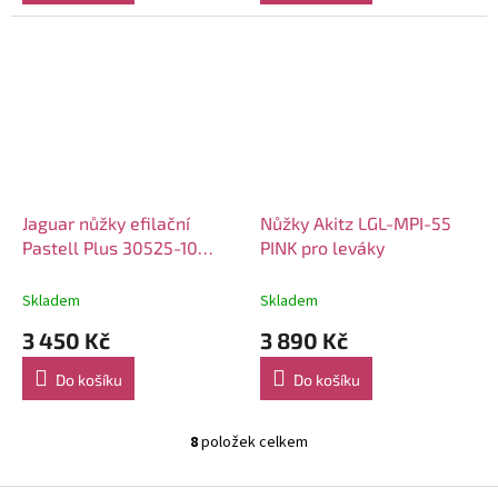
Jaguar nůžky efilační
Nůžky Akitz LGL-MPI-55
Pastell Plus 30525-10
PINK pro leváky
Berry 5.25" levé
Skladem
Skladem
3 450 Kč
3 890 Kč
Do košíku
Do košíku
8
položek celkem
O
v
l
Z