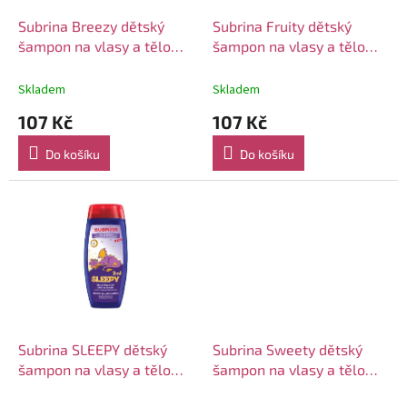
o
d
Subrina Breezy dětský
Subrina Fruity dětský
u
šampon na vlasy a tělo
šampon na vlasy a tělo
k
250ml
250ml
t
Skladem
Skladem
ů
107 Kč
107 Kč
Do košíku
Do košíku
Subrina SLEEPY dětský
Subrina Sweety dětský
šampon na vlasy a tělo
šampon na vlasy a tělo
250ml
250ml