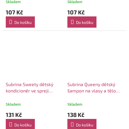
Skladem
Skladem
107 Kč
107 Kč
Do košíku
Do košíku
Subrina Sweety dětský
Subrina Queeny dětský
kondicionér ve spreji
šampon na vlasy a tělo
150ml
250ml
Skladem
Skladem
131 Kč
138 Kč
Do košíku
Do košíku