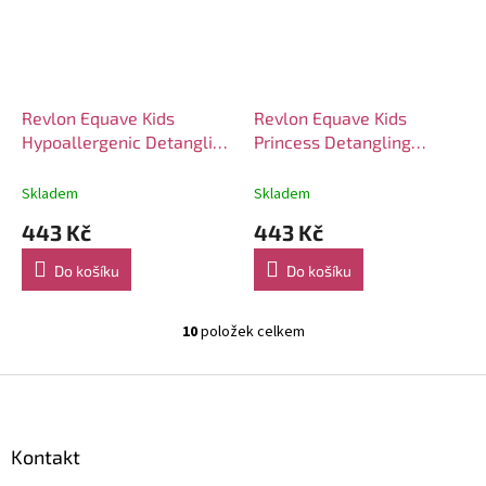
Revlon Equave Kids
Revlon Equave Kids
Hypoallergenic Detangling
Princess Detangling
kondicionér green apple
kondicionér 200ml
200ml
Skladem
Skladem
443 Kč
443 Kč
Do košíku
Do košíku
10
položek celkem
O
v
l
Z
á
á
d
p
a
a
Kontakt
c
t
í