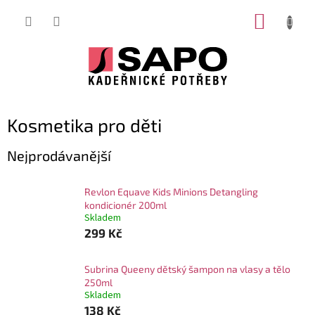
Přejít
NÁKUP
na
obsah
KOŠÍK
Kosmetika pro děti
Nejprodávanější
Revlon Equave Kids Minions Detangling
kondicionér 200ml
Skladem
299 Kč
Subrina Queeny dětský šampon na vlasy a tělo
250ml
Skladem
138 Kč