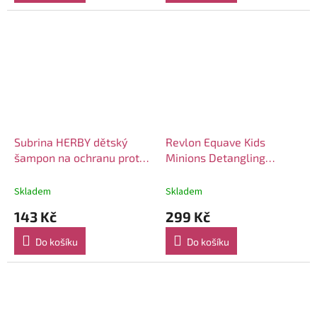
Subrina HERBY dětský
Revlon Equave Kids
šampon na ochranu proti
Minions Detangling
vším 250ml
kondicionér 200ml
Skladem
Skladem
143 Kč
299 Kč
Do košíku
Do košíku