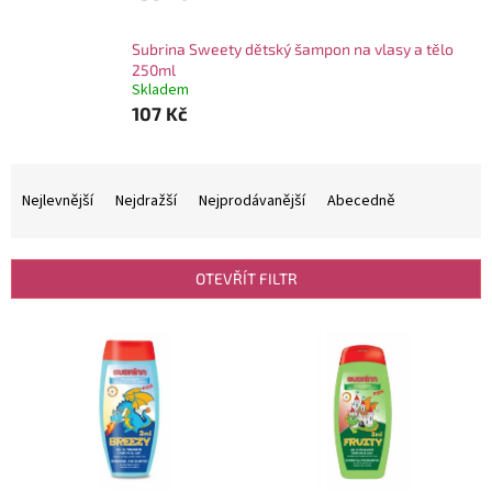
Subrina Sweety dětský šampon na vlasy a tělo
250ml
Skladem
107 Kč
Ř
a
Nejlevnější
Nejdražší
Nejprodávanější
Abecedně
z
e
n
OTEVŘÍT FILTR
í
p
V
r
ý
o
p
d
i
u
s
k
p
t
r
ů