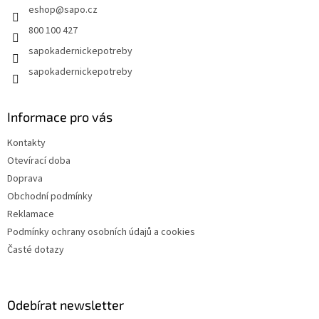
eshop
@
sapo.cz
í
p
r
800 100 427
v
sapokadernickepotreby
k
y
sapokadernickepotreby
v
ý
p
Informace pro vás
i
s
Kontakty
u
Otevírací doba
Doprava
Obchodní podmínky
Reklamace
Podmínky ochrany osobních údajů a cookies
Časté dotazy
Odebírat newsletter