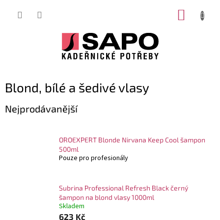
Přejít
NÁKUP
na
obsah
KOŠÍK
Blond, bílé a šedivé vlasy
Nejprodávanější
OROEXPERT Blonde Nirvana Keep Cool šampon
500ml
Pouze pro profesionály
Subrina Professional Refresh Black černý
šampon na blond vlasy 1000ml
Skladem
623 Kč