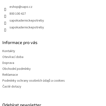
t
v
eshop
@
sapo.cz
í
k
y
800 100 427
v
sapokadernickepotreby
ý
p
sapokadernickepotreby
i
s
u
Informace pro vás
Kontakty
Otevírací doba
Doprava
Obchodní podmínky
Reklamace
Podmínky ochrany osobních údajů a cookies
Časté dotazy
Odebírat newsletter