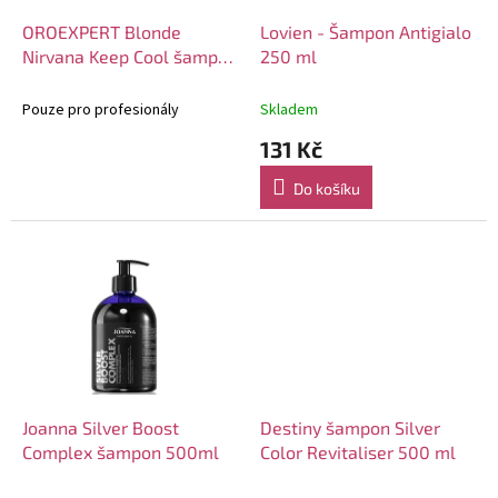
o
d
OROEXPERT Blonde
Lovien - Šampon Antigialo
u
Nirvana Keep Cool šampon
250 ml
k
500ml
t
Pouze pro profesionály
Skladem
ů
131 Kč
Do košíku
Joanna Silver Boost
Destiny šampon Silver
Complex šampon 500ml
Color Revitaliser 500 ml