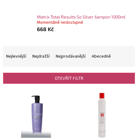
Matrix Total Results So Silver šampon 1000ml
Momentálně nedostupné
668 Kč
Ř
a
Nejlevnější
Nejdražší
Nejprodávanější
Abecedně
z
e
n
OTEVŘÍT FILTR
í
p
V
r
ý
o
p
d
i
u
s
k
p
t
r
ů