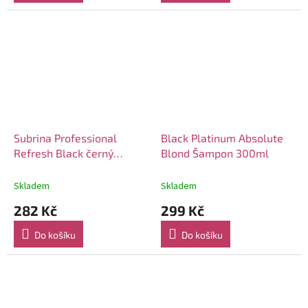
Subrina Professional
Black Platinum Absolute
Refresh Black černý
Blond Šampon 300ml
šampon na blond vlasy
250ml
Skladem
Skladem
282 Kč
299 Kč
Do košíku
Do košíku