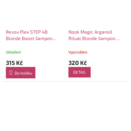
Revox Plex STEP 4B
Nook Magic Arganoil
Blonde Boost šampon
Ritual Blonde šampon
260ml
250ml
Skladem
Vyprodáno
315 Kč
320 Kč
DETAIL
Do košíku