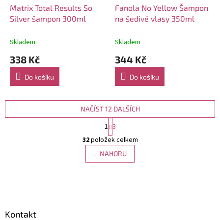
Matrix Total Results So
Fanola No Yellow Šampon
Silver šampon 300ml
na šedivé vlasy 350ml
Skladem
Skladem
338 Kč
344 Kč
Do košíku
Do košíku
NAČÍST 12 DALŠÍCH
S
1
3
t
O
r
32
položek celkem
v
á
l
NAHORU
n
á
k
d
o
v
Z
a
á
c
á
n
í
p
í
p
a
Kontakt
r