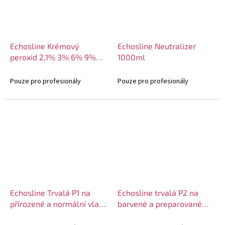
Echosline Krémový
Echosline Neutralizer
peroxid 2,1% 3% 6% 9%
1000ml
12% 1000ml
Pouze pro profesionály
Pouze pro profesionály
Echosline Trvalá P1 na
Echosline trvalá P2 na
přírozené a normální vlasy
barvené a preparované
120ml + 100ml
vlasy 120ml + 100ml