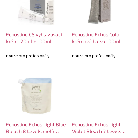
i
r
s
o
p
d
r
u
o
k
d
t
Echosline CS vyhlazovací
Echosline Echos Color
u
ů
krém 120ml + 100ml
krémová barva 100ml
k
t
Pouze pro profesionály
Pouze pro profesionály
ů
Echosline Echos Light Blue
Echosline Echos Light
Bleach 8 Levels melír
Violet Bleach 7 Levels
500g
melír 500g