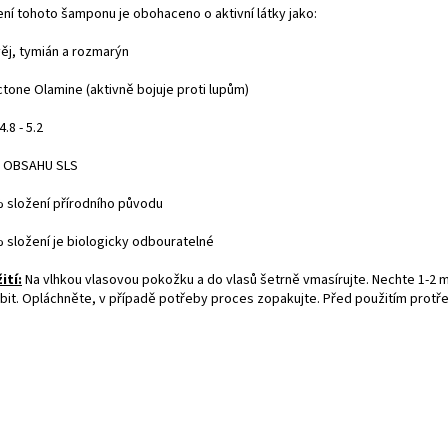
ení tohoto šamponu je obohaceno o aktivní látky jako:
věj, tymián a rozmarýn
ictone Olamine (aktivně bojuje proti lupům)
4.8 - 5.2
Z OBSAHU SLS
% složení přírodního původu
% složení je biologicky odbouratelné
ití:
Na vlhkou vlasovou pokožku a do vlasů šetrně vmasírujte. Nechte 1-2 
bit. Opláchněte, v případě potřeby proces zopakujte. Před použitím protře