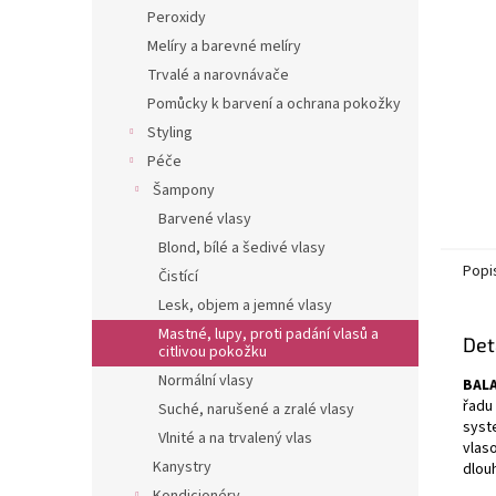
n
Peroxidy
e
Melíry a barevné melíry
l
Trvalé a narovnávače
Pomůcky k barvení a ochrana pokožky
Styling
Péče
Šampony
Barvené vlasy
Blond, bílé a šedivé vlasy
Popi
Čistící
Lesk, objem a jemné vlasy
Mastné, lupy, proti padání vlasů a
Det
citlivou pokožku
Normální vlasy
BAL
řadu
Suché, narušené a zralé vlasy
syst
Vlnité a na trvalený vlas
vlas
Kanystry
dlou