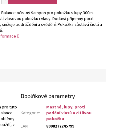
 Balance očistný šampon pro pokožku s lupy 300ml -
stí vlasovou pokožku i vlasy. Dodává příjemný pocit
 snižuje podráždění a svědění. Pokožka zůstává čistá a
á.
informace
Doplňkové parametry
 pro tuto
Mastné, lupy, proti
Balance
Kategorie
:
padání vlasů a citlivou
problémy
pokožku
užití, z
EAN
:
8008277245799