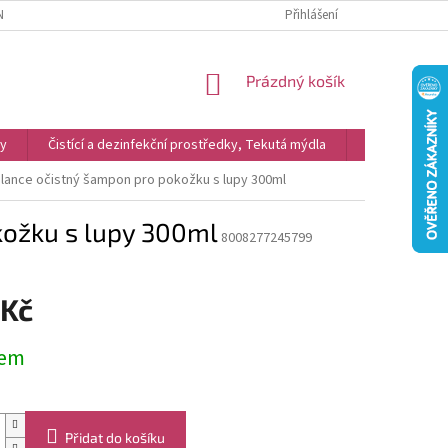
NKY
REKLAMACE
PODMÍNKY OCHRANY OSOBNÍCH ÚDAJŮ A COOKIES
Přihlášení
NÁKUPNÍ
Prázdný košík
KOŠÍK
vy
Čistící a dezinfekční prostředky, Tekutá mýdla
Kosmetika
alance očistný šampon pro pokožku s lupy 300ml
kožku s lupy 300ml
8008277245799
 Kč
dem
Přidat do košíku