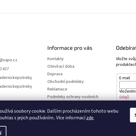
Informace pro vás
Odebíra
Kontakty
Vložte svů
@
sapo.cz
produktech
Otevírací doba
0 427
Doprava
adernickepotreby
E-mail
Obchodní podmínky
adernickepotreby
Reklamace
Vložením
Podmínky ochrany osobních
údajů
údajů a cookies
Časté dotazy
oužívá soubory cookie. Dalším procházením tohoto webu
PŘIHL
ouhlas s jejich používáním.. Více informací
zde
.
í