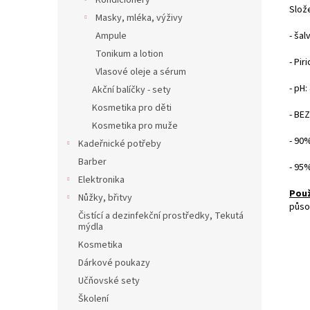
Kondicionéry
Slož
Masky, mléka, výživy
- šal
Ampule
Tonikum a lotion
- Pir
Vlasové oleje a sérum
- pH: 
Akční balíčky - sety
Kosmetika pro děti
- BE
Kosmetika pro muže
- 90
Kadeřnické potřeby
Barber
- 95
Elektronika
Použ
Nůžky, břitvy
půso
Čistící a dezinfekční prostředky, Tekutá
mýdla
Kosmetika
Dárkové poukazy
Učňovské sety
Školení