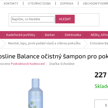
KONTAKTY
OTEVÍRACÍ DOBA
DOPRAVA
OBCHODNÍ PODMÍ
HLEDAT
Kadeřnické potřeby
Barber
Elektronika
Nůžky, břit
Mastné, lupy, proti padání vlasů a citlivou pokožku
Echosline B
osline Balance očistný šampon pro po
né
noceno
Podrobnosti hodnocení
Značka:
Echosline
ní
227
u
Měrná
Skla
cena:
ek.