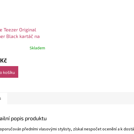
e Teezer Original
er Black kartáč na
Skladem
 Kč
o košíku
s
ailní popis produktu
doporučován předními vlasovými stylisty, získal nespočet ocenění a k dostá