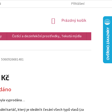
NKY
REKLAMACE
PODMÍNKY OCHRANY OSOBNÍCH ÚDAJŮ A COOKIES
Přihlášení
NÁKUPNÍ
Prázdný košík
KOŠÍK
vy
Čistící a dezinfekční prostředky, Tekutá mýdla
Kosmetika
y
5060926681481
 Kč
dáno
byla vyprodána…
ální kartáč, který je ideální k česání všech typů vlasů (za