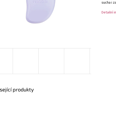
sucha i z
Detailní 
sející produkty