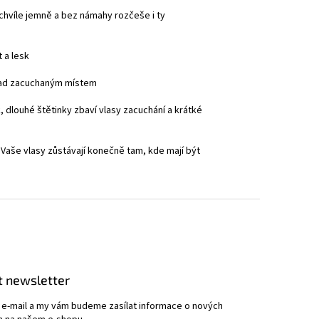
hvíle jemně a bez námahy rozčeše i ty
 a lesk
 nad zacuchaným místem
 dlouhé štětinky zbaví vlasy zacuchání a krátké
a Vaše vlasy zůstávají konečně tam, kde mají být
t newsletter
j e-mail a my vám budeme zasílat informace o nových