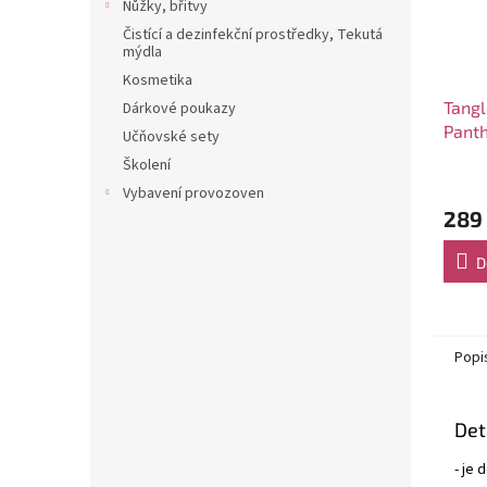
Nůžky, břitvy
Čistící a dezinfekční prostředky, Tekutá
mýdla
Kosmetika
Tangl
Dárkové poukazy
Panth
Učňovské sety
vlasy
Školení
Vybavení provozoven
289
D
Popi
Det
- je 