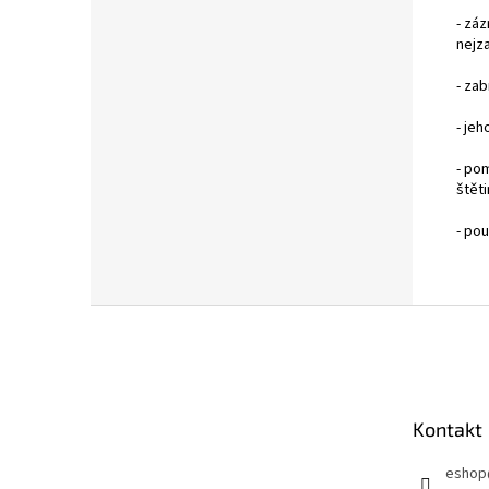
- zá
nejza
- zab
- je
- po
štěti
- pou
Z
á
p
a
t
Kontakt
í
eshop