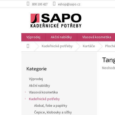
Přejít
800 100 427
eshop@sapo.cz
na
obsah
Výprodej
Akční nabídky
Vlasová kosmetika
Domů
Kadeřnické potřeby
Kartáče
Ploch
P
Tang
o
Přeskočit
s
Průměr
Neohod
Kategorie
kategorie
t
hodnoce
r
produkt
Výprodej
a
je
Akční nabídky
0,0
n
z
Vlasová kosmetika
n
5
í
Kadeřnické potřeby
hvězdič
p
Alobal, folie a papírky
a
Čepice, klobouky a síťky