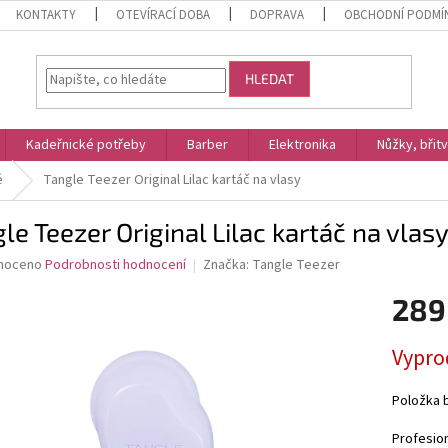
KONTAKTY
OTEVÍRACÍ DOBA
DOPRAVA
OBCHODNÍ PODMÍ
HLEDAT
Kadeřnické potřeby
Barber
Elektronika
Nůžky, břit
é
Tangle Teezer Original Lilac kartáč na vlasy
le Teezer Original Lilac kartáč na vlas
né
noceno
Podrobnosti hodnocení
Značka:
Tangle Teezer
ní
289
u
Měrná
Vypro
cena:
ek.
Položka 
Profesion