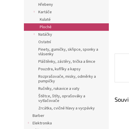
n
Hřebeny
e
Kartáče
l
Kulaté
Ploché
Natáčky
Ostatní
Pinety, gumičky, skřipce, sponky a
vlásenky
Pláštěnky, zástěry, trička a límce
Pouzdra, kufříky a kapsy
Rozprašovače, misky, odměrky a
pumpičky
Ručníky, rukavice a vaty
Štětce, štíty, oprašováky a
Souvi
vytlačovače
Zrcátka, cvičné hlavy a vycpávky
Barber
Elektronika