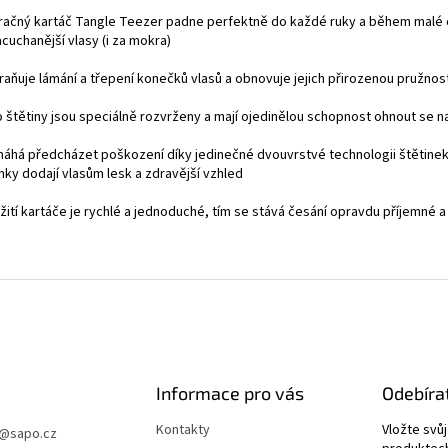
zračný kartáč Tangle Teezer padne perfektně do každé ruky a během malé c
cuchanější vlasy (i za mokra)
raňuje lámání a třepení konečků vlasů a obnovuje jejich přirozenou pružnost
ho štětiny jsou speciálně rozvrženy a mají ojedinělou schopnost ohnout se
máhá předcházet poškození díky jedinečné dvouvrstvé technologii štětinek,
nky dodají vlasům lesk a zdravější vzhled
žití kartáče je rychlé a jednoduché, tím se stává česání opravdu příjemné 
Informace pro vás
Odebíra
Kontakty
Vložte svů
@
sapo.cz