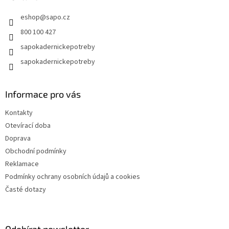
t
eshop
@
sapo.cz
í
800 100 427
sapokadernickepotreby
sapokadernickepotreby
Informace pro vás
Kontakty
Otevírací doba
Doprava
Obchodní podmínky
Reklamace
Podmínky ochrany osobních údajů a cookies
Časté dotazy
Odebírat newsletter