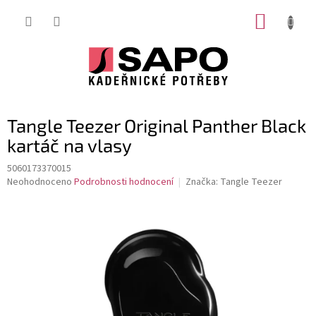
Přejít
NÁKUP
na
obsah
KOŠÍK
Tangle Teezer Original Panther Black
kartáč na vlasy
5060173370015
Průměrné
Neohodnoceno
Podrobnosti hodnocení
Značka:
Tangle Teezer
hodnocení
produktu
je
0,0
z
5
hvězdiček.