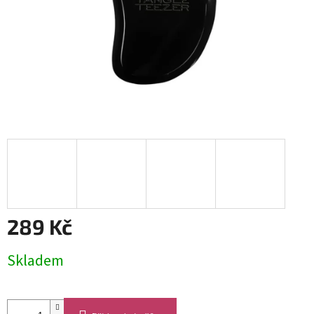
289 Kč
Měrná
Skladem
cena: