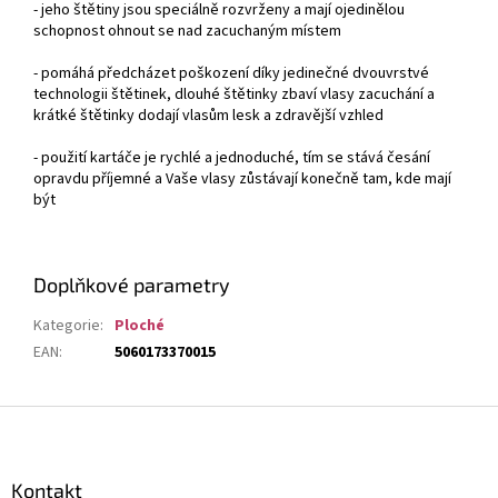
- jeho štětiny jsou speciálně rozvrženy a mají ojedinělou
schopnost ohnout se nad zacuchaným místem
- pomáhá předcházet poškození díky jedinečné dvouvrstvé
technologii štětinek, dlouhé štětinky zbaví vlasy zacuchání a
krátké štětinky dodají vlasům lesk a zdravější vzhled
- použití kartáče je rychlé a jednoduché, tím se stává česání
opravdu příjemné a Vaše vlasy zůstávají konečně tam, kde mají
být
Doplňkové parametry
Kategorie
:
Ploché
EAN
:
5060173370015
Z
á
p
a
Kontakt