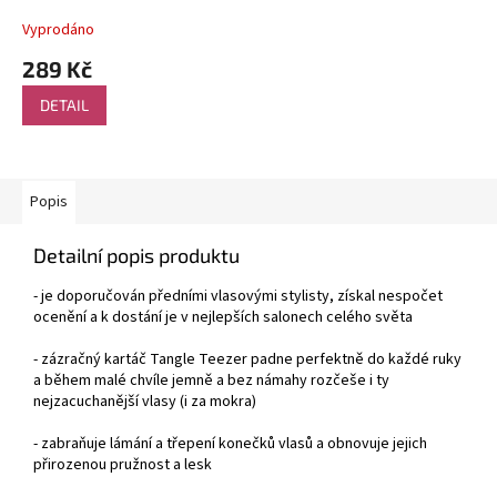
Vyprodáno
289 Kč
DETAIL
Popis
Detailní popis produktu
- je doporučován předními vlasovými stylisty, získal nespočet
ocenění a k dostání je v nejlepších salonech celého světa
- zázračný kartáč Tangle Teezer padne perfektně do každé ruky
a během malé chvíle jemně a bez námahy rozčeše i ty
nejzacuchanější vlasy (i za mokra)
- zabraňuje lámání a třepení konečků vlasů a obnovuje jejich
přirozenou pružnost a lesk