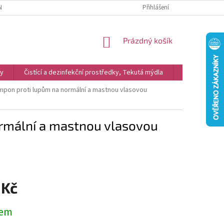
NKY
REKLAMACE
PODMÍNKY OCHRANY OSOBNÍCH ÚDAJŮ A COOKIES
Přihlášení
NÁKUPNÍ
Prázdný košík
KOŠÍK
vy
Čistící a dezinfekční prostředky, Tekutá mýdla
Kosmetika
mpon proti lupům na normální a mastnou vlasovou
rmální a mastnou vlasovou
 Kč
dem