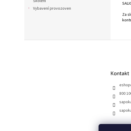
Školení
SALIC
Vybavení provozoven
Za s
kont
Z
á
p
a
t
Kontakt
í
eshop
800 10
sapok
sapok