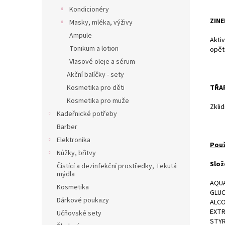
Kondicionéry
ZINE
Masky, mléka, výživy
Ampule
Aktiv
Tonikum a lotion
opět
Vlasové oleje a sérum
Akční balíčky - sety
TŘA
Kosmetika pro děti
Kosmetika pro muže
Zklid
Kadeřnické potřeby
Barber
Elektronika
Použ
Nůžky, břitvy
Slož
Čistící a dezinfekční prostředky, Tekutá
mýdla
AQUA
Kosmetika
GLUC
Dárkové poukazy
ALCO
EXTR
Učňovské sety
STYR