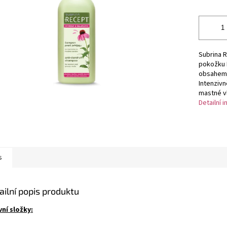
ek.
Subrina 
pokožku 
obsahem a
Intenzivn
mastné vl
Detailní 
s
ailní popis produktu
vní složky: