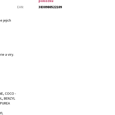
pokožku
EAN
:
3838980522109
e jejich
ie a viry.
E, COCO -
L, BENZYL
RPUREA
YL