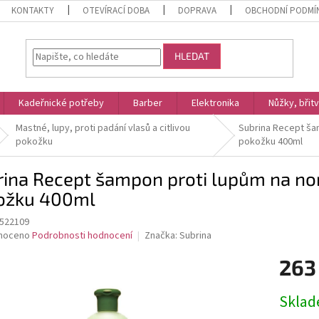
KONTAKTY
OTEVÍRACÍ DOBA
DOPRAVA
OBCHODNÍ PODMÍ
HLEDAT
Kadeřnické potřeby
Barber
Elektronika
Nůžky, břit
Mastné, lupy, proti padání vlasů a citlivou
Subrina Recept ša
pokožku
pokožku 400ml
rina Recept šampon proti lupům na no
ožku 400ml
522109
né
noceno
Podrobnosti hodnocení
Značka:
Subrina
ní
263
u
Měrná
Skla
cena: