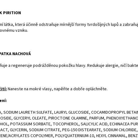
K PIRITION
ní látka, která účinně odstraňuje mírnější formy tvrdošíjných lupů a zabraňuj
ovnému vzniku.
PATKA NACHOVÁ
ňuje a regeneruje podrážděnou pokožku hlavy. Redukuje alergie, ničí bakter
ití:
Naneste na mokré vlasy, napěňte a dobře opláchněte.
ení:
, SODIUM LAURETH SULFATE, LAURYL GLUCOSIDE, COCAMIDOPROPYL BETAIN
OSIDE, GLYCERYL OLEATE, PIROCTONE OLAMINE, PARFUM, PHENOXYETHANO
HOL, POTASSIUM SORBATE, TOCOPHEROL, SALICYLIC ACID, ECHINACEA PU
ACT, GLYCERIN, SODIUM CITRATE, PEG-150 DISTEARATE, SODIUM CHLORIDE,
ENE/ACRYLATES COPOLYMER, POLYQUATERNIUM-10, HEXYL CINNAMAL, BENZ