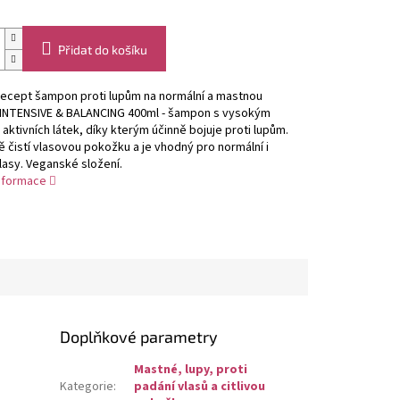
Přidat do košíku
Recept šampon proti lupům na normální a mastnou
INTENSIVE & BALANCING 400ml - šampon s vysokým
ktivních látek, díky kterým účinně bojuje proti lupům.
ě čistí vlasovou pokožku a je vhodný pro normální i
asy. Veganské složení.
informace
Doplňkové parametry
Mastné, lupy, proti
Kategorie
:
padání vlasů a citlivou