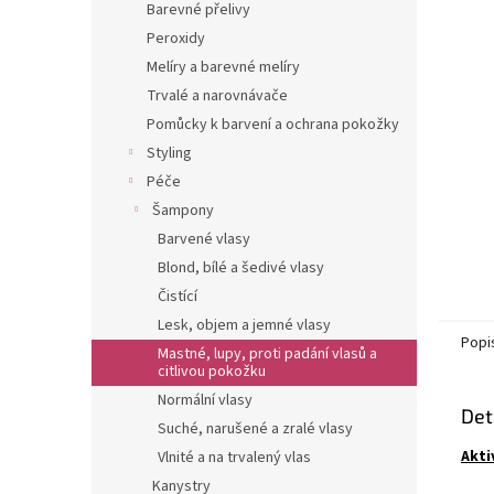
a
Barevné přelivy
hvězdič
n
Peroxidy
e
Melíry a barevné melíry
l
Trvalé a narovnávače
Pomůcky k barvení a ochrana pokožky
Styling
Péče
Šampony
Barvené vlasy
Blond, bílé a šedivé vlasy
Čistící
Lesk, objem a jemné vlasy
Popi
Mastné, lupy, proti padání vlasů a
citlivou pokožku
Normální vlasy
Det
Suché, narušené a zralé vlasy
Akti
Vlnité a na trvalený vlas
Kanystry