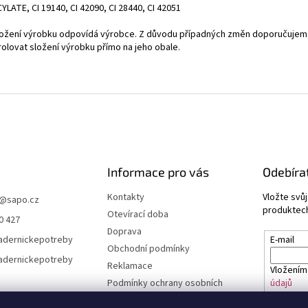
YLATE, CI 19140, CI 42090, CI 28440, CI 42051
ložení výrobku odpovídá výrobce. Z důvodu případných změn doporučuje
rolovat složení výrobku přímo na jeho obale.
Informace pro vás
Odebíra
Kontakty
Vložte svů
@
sapo.cz
produktech
Otevírací doba
0 427
Doprava
adernickepotreby
E-mail
Obchodní podmínky
adernickepotreby
Reklamace
Vložením
Podmínky ochrany osobních
údajů
údajů a cookies