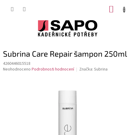
Přejít
NÁKUP
na
obsah
KOŠÍK
Subrina Care Repair šampon 250ml
4260446015518
Průměrné
Neohodnoceno
Podrobnosti hodnocení
Značka:
Subrina
hodnocení
produktu
je
0,0
z
5
hvězdiček.