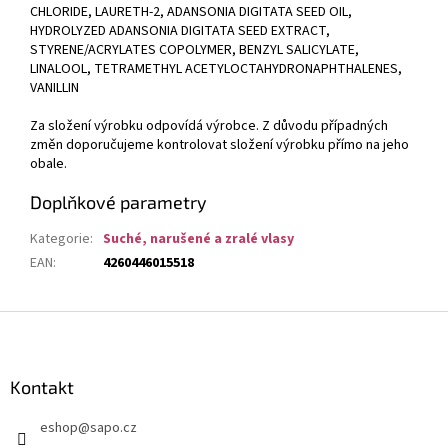
CHLORIDE, LAURETH-2, ADANSONIA DIGITATA SEED OIL,
HYDROLYZED ADANSONIA DIGITATA SEED EXTRACT,
STYRENE/ACRYLATES COPOLYMER, BENZYL SALICYLATE,
LINALOOL, TETRAMETHYL ACETYLOCTAHYDRONAPHTHALENES,
VANILLIN
Za složení výrobku odpovídá výrobce. Z důvodu případných
změn doporučujeme kontrolovat složení výrobku přímo na jeho
obale.
Doplňkové parametry
Kategorie
:
Suché, narušené a zralé vlasy
EAN
:
4260446015518
Z
á
p
a
Kontakt
t
eshop
@
sapo.cz
í