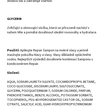
dodává sílu a zabraňuje stárnutí.
GLYCERIN
Zvlhčující a obnovující složka, která se přirozeně nachází v
našem těle a pomáhá dosáhnout ideální rovnováhy a hydratace.
Použití:
Aplikujte Repair šampon na mokré vlasy a jemně
masírujte pokožku hlavy a vlasy. Vlasy důkladně opláchněte
vodou. Nejlepších výsledků dosáhnete kombinací šamponu s
kondicionérem Repair.
Složení:
AQUA, SODIUM LAURETH SULFATE, COCAMIDOPROPYL BETAINE,
COCO-GLUCOSIDE, DISODIUM LAURYL SULFOSUCCINATE,
GLYCERIN, POLYQUATERNIUM-7, SODIUM CHLORIDE, PARFUM,
PHENOXYETHANOL, BENZYL ALCOHOL, POTASSIUM SORBATE,
TOCOPHEROL, PEG-40 HYDROGENATED CASTOR OIL, SODIUM
CITRATE, SALICYLIC ACID, GUAR HYDROXYPROPYLTRIMONIUM