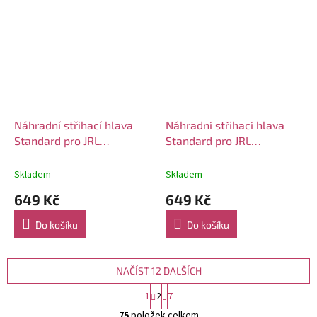
Náhradní střihací hlava
Náhradní střihací hlava
Standard pro JRL
Standard pro JRL
FreshFade 2020C Clipper
FreshFade 2020C Clipper
(Gold)
Silver
Skladem
Skladem
649 Kč
649 Kč
Do košíku
Do košíku
NAČÍST 12 DALŠÍCH
S
1
2
7
t
O
r
75
položek celkem