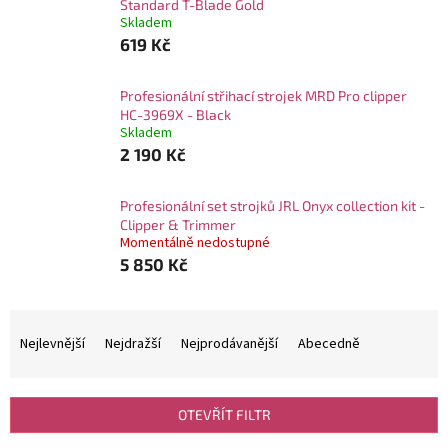
Standard T-Blade Gold
Skladem
619 Kč
Profesionální střihací strojek MRD Pro clipper
HC-3969X - Black
Skladem
2 190 Kč
Profesionální set strojků JRL Onyx collection kit -
Clipper & Trimmer
Momentálně nedostupné
5 850 Kč
Ř
a
Nejlevnější
Nejdražší
Nejprodávanější
Abecedně
z
e
n
OTEVŘÍT FILTR
í