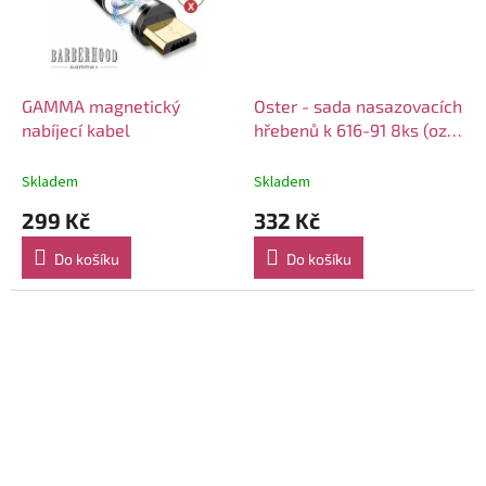
GAMMA magnetický
Oster - sada nasazovacích
nabíjecí kabel
hřebenů k 616-91 8ks (ozn.
926-80)
Skladem
Skladem
299 Kč
332 Kč
Do košíku
Do košíku