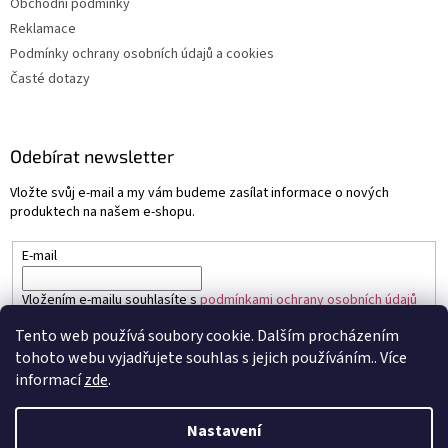
Obchodní podmínky
Reklamace
Podmínky ochrany osobních údajů a cookies
Časté dotazy
Odebírat newsletter
Vložte svůj e-mail a my vám budeme zasílat informace o nových
produktech na našem e-shopu.
E-mail
Vložením e-mailu souhlasíte s
podmínkami ochrany osobních údajů
Tento web používá soubory cookie. Dalším procházením
PŘIHLÁSIT SE
tohoto webu vyjadřujete souhlas s jejich používáním.. Více
informací
zde
.
Nastavení
Vytvořil Shoptet