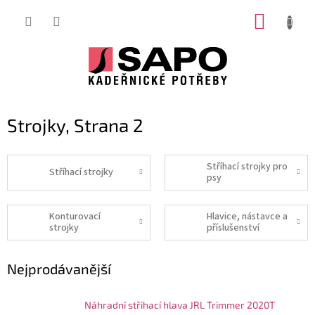
Přejít
NÁKUP
na
obsah
KOŠÍK
Strojky
, Strana 2
Stříhací strojky pro
Stříhací strojky
psy
Konturovací
Hlavice, nástavce a
strojky
příslušenství
Nejprodávanější
Náhradní střihací hlava JRL Trimmer 2020T