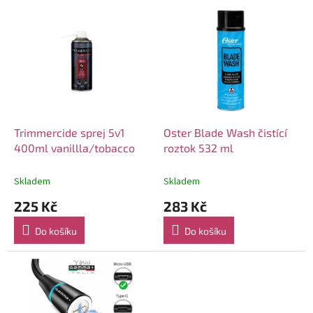
p
V
r
ý
o
p
d
i
u
s
k
p
t
r
ů
o
d
Trimmercide sprej 5v1
Oster Blade Wash čistící
u
400ml vanillla/tobacco
roztok 532 ml
k
t
Skladem
Skladem
ů
225 Kč
283 Kč
Do košíku
Do košíku