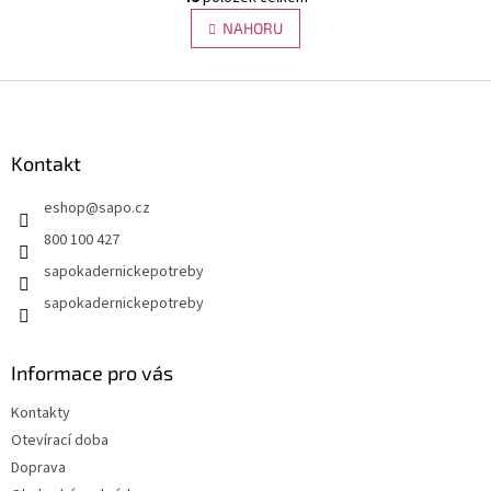
v
á
l
NAHORU
n
á
k
d
o
v
Z
a
á
c
á
n
í
p
í
p
a
Kontakt
r
t
v
eshop
@
sapo.cz
í
k
y
800 100 427
v
sapokadernickepotreby
ý
p
sapokadernickepotreby
i
s
u
Informace pro vás
Kontakty
Otevírací doba
Doprava