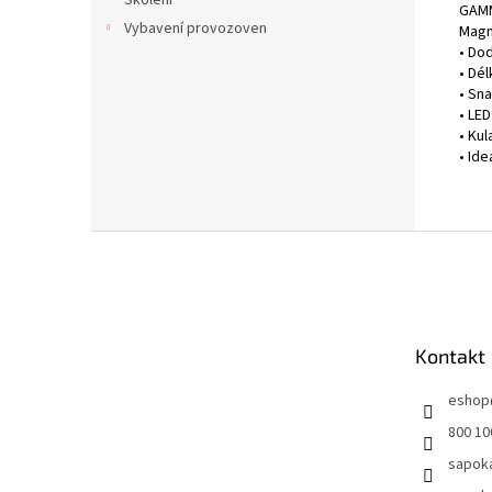
Školení
GAMM
Vybavení provozoven
Magn
• Do
• Dél
• Sna
• LED
• Kul
• Ide
Z
á
p
a
t
Kontakt
í
eshop
800 10
sapok