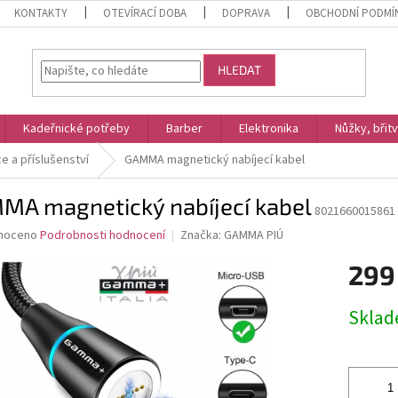
KONTAKTY
OTEVÍRACÍ DOBA
DOPRAVA
OBCHODNÍ PODMÍ
HLEDAT
Kadeřnické potřeby
Barber
Elektronika
Nůžky, břit
e a příslušenství
GAMMA magnetický nabíjecí kabel
MA magnetický nabíjecí kabel
8021660015861
né
noceno
Podrobnosti hodnocení
Značka:
GAMMA PIÚ
ní
299
u
Měrná
Skla
cena:
ek.