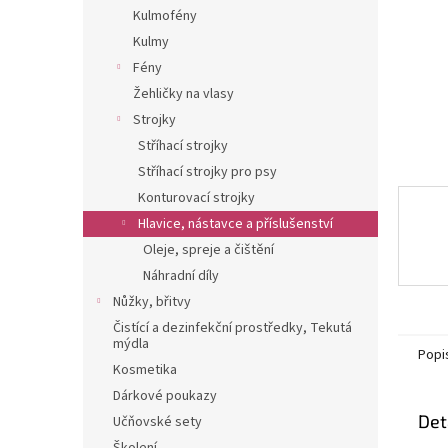
n
Kulmofény
e
Kulmy
l
Fény
Žehličky na vlasy
Strojky
Stříhací strojky
Stříhací strojky pro psy
Konturovací strojky
Hlavice, nástavce a příslušenství
Oleje, spreje a čištění
Náhradní díly
Nůžky, břitvy
Čistící a dezinfekční prostředky, Tekutá
mýdla
Popi
Kosmetika
Dárkové poukazy
Det
Učňovské sety