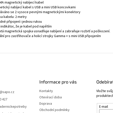
A magnetický nabíjecí kabel
etický nabíjecí kabel s USB a mini USB koncovkami
dáváno se 2 vysoce pevnými magnetickými konektory
ka kabelu: 2 metry
dné připojení i jednou rukou
 indikátor, že je kabel pod napětím
atá magnetická spojka usnadňuje nabíjení a zabraňuje rozbití a poškození.
ální pro zastřihovače a holicí strojky Gamma + s mini USB připojením
Informace pro vás
Odebíra
Kontakty
Vložte svů
@
sapo.cz
produktech
Otevírací doba
0 427
Doprava
adernickepotreby
E-mail
Obchodní podmínky