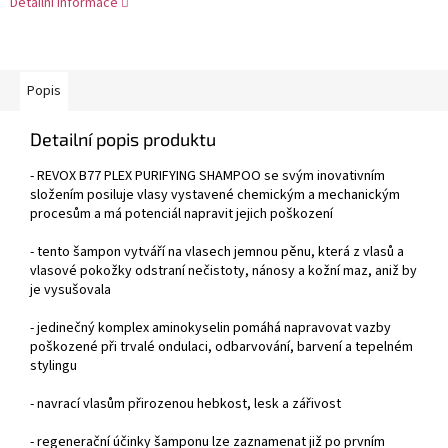
Detailní informace
Popis
Detailní popis produktu
- REVOX B77 PLEX PURIFYING SHAMPOO se svým inovativním
složením posiluje vlasy vystavené chemickým a mechanickým
procesům a má potenciál napravit jejich poškození
- tento šampon vytváří na vlasech jemnou pěnu, která z vlasů a
vlasové pokožky odstraní nečistoty, nánosy a kožní maz, aniž by
je vysušovala
- jedinečný komplex aminokyselin pomáhá napravovat vazby
poškozené při trvalé ondulaci, odbarvování, barvení a tepelném
stylingu
- navrací vlasům přirozenou hebkost, lesk a zářivost
- regenerační účinky šamponu lze zaznamenat již po prvním