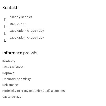
p
a
Kontakt
t
eshop
@
sapo.cz
í
800 100 427
sapokadernickepotreby
sapokadernickepotreby
Informace pro vás
Kontakty
Otevírací doba
Doprava
Obchodní podmínky
Reklamace
Podmínky ochrany osobních údajů a cookies
Časté dotazy