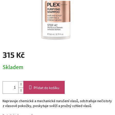
315 Kč
Měrná
Skladem
cena:
Přidat do košíku
Napravuje chemické a mechanické narušení vlasů, odstraňuje nečistoty
z vlasové pokožky, poskytuje svěží a pružný vzhled vlasů.