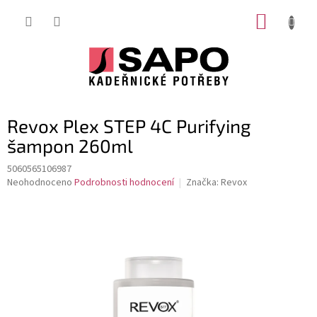
Přejít
NÁKUP
na
obsah
KOŠÍK
Revox Plex STEP 4C Purifying
šampon 260ml
5060565106987
Průměrné
Neohodnoceno
Podrobnosti hodnocení
Značka:
Revox
hodnocení
produktu
je
0,0
z
5
hvězdiček.