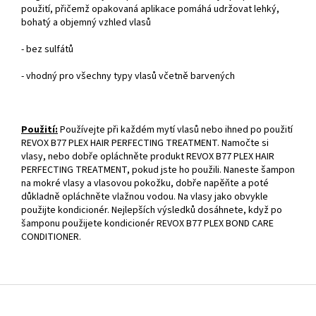
použití, přičemž opakovaná aplikace pomáhá udržovat lehký,
bohatý a objemný vzhled vlasů
- bez sulfátů
- vhodný pro všechny typy vlasů včetně barvených
Použití:
Používejte při každém mytí vlasů nebo ihned po použití
REVOX B77 PLEX HAIR PERFECTING TREATMENT. Namočte si
vlasy, nebo dobře opláchněte produkt REVOX B77 PLEX HAIR
PERFECTING TREATMENT, pokud jste ho použili. Naneste šampon
na mokré vlasy a vlasovou pokožku, dobře napěňte a poté
důkladně opláchněte vlažnou vodou. Na vlasy jako obvykle
použijte kondicionér. Nejlepších výsledků dosáhnete, když po
šamponu použijete kondicionér REVOX B77 PLEX BOND CARE
CONDITIONER.
Z
á