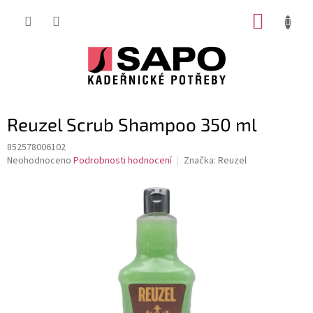
Přejít
NÁKUP
na
obsah
KOŠÍK
Reuzel Scrub Shampoo 350 ml
852578006102
Průměrné
Neohodnoceno
Podrobnosti hodnocení
Značka:
Reuzel
hodnocení
produktu
je
0,0
z
5
hvězdiček.