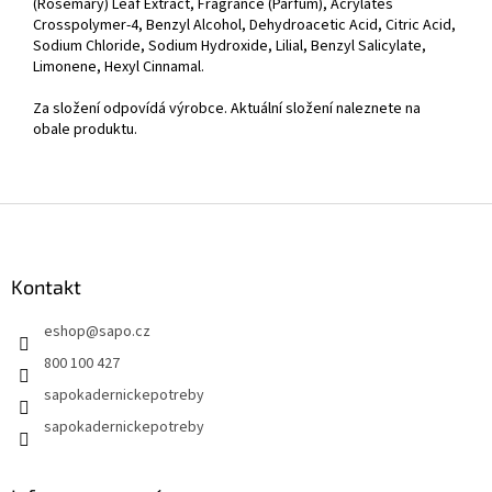
(Rosemary) Leaf Extract, Fragrance (Parfum), Acrylates
Crosspolymer-4, Benzyl Alcohol, Dehydroacetic Acid, Citric Acid,
Sodium Chloride, Sodium Hydroxide, Lilial, Benzyl Salicylate,
Limonene, Hexyl Cinnamal.
Za složení odpovídá výrobce. Aktuální složení naleznete na
obale produktu.
Z
á
p
a
Kontakt
t
eshop
@
sapo.cz
í
800 100 427
sapokadernickepotreby
sapokadernickepotreby