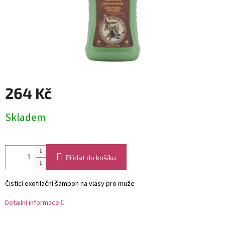
264 Kč
Měrná
Skladem
cena:
Přidat do košíku
Čistící exofilační šampon na vlasy pro muže
Detailní informace