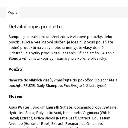
Popis
Detailní popis produktu
Šampon
je ideální pro udržení zdravé vlasové pokožky. Jeho
povzbuzující a peelingové složení je ideální, pokud používáte
hodně produktů na vlasy, nebo si nemyjete vlasy denně.
Odstraňuje zbytky produktu a usazenin. Účinná směs T4 Tonic
Blend z vilínu, listu kopřivy, rozmarýnu a kořene přesličky.
Použití:
Naneste
do vlhkých vlasů, vmasírujte do pokožky. Opláchněte a
použijte REUZEL Daily Shampoo. Používejte 1-2 krát týdně.
Složení:
Aqua (Water), Sodium Laureth Sulfate, Cocamidopropyl Betaine,
Hydrated Silica, Polylactic Acid, Hamamelis Virginiana (Witch
Hazel) Extract, Urtica Dioica (Nettle Leaf) Extract, Equisetum
Arvense (Horsetail Root) Extract, Rosmarinus Officinalis