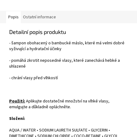
Popis
Ostatní informace
Detailní popis produktu
- šampon obohacený o bambucké máslo, které má velmi dobré
vyživující a hydratační účinky
- pomáhá zkrotit neposedné vlasy, které zanechává hebké a
uhlazené
- chrání vlasy před vlhkostí
Použití:
Aplikujte dostatečné množství na vlhké vlasy,
emulgujte a důkladně opláchněte.
Složení:
AQUA / WATER • SODIUM LAURETH SULFATE • GLYCERIN •
DIMETHICONE • SODIUM CHLORIDE • COCO-BETAINE • GLYCOL