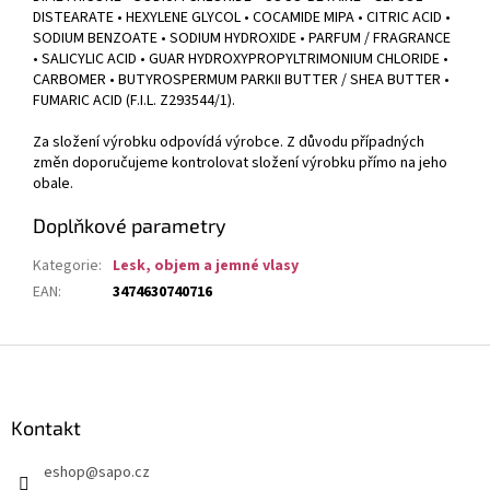
DISTEARATE • HEXYLENE GLYCOL • COCAMIDE MIPA • CITRIC ACID •
SODIUM BENZOATE • SODIUM HYDROXIDE • PARFUM / FRAGRANCE
• SALICYLIC ACID • GUAR HYDROXYPROPYLTRIMONIUM CHLORIDE •
CARBOMER • BUTYROSPERMUM PARKII BUTTER / SHEA BUTTER •
FUMARIC ACID (F.I.L. Z293544/1).
Za složení výrobku odpovídá výrobce. Z důvodu případných
změn doporučujeme kontrolovat složení výrobku přímo na jeho
obale.
Doplňkové parametry
Kategorie
:
Lesk, objem a jemné vlasy
EAN
:
3474630740716
Z
á
p
a
Kontakt
t
eshop
@
sapo.cz
í