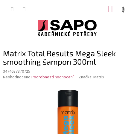
Přejít
NÁKUP
na
obsah
KOŠÍK
Matrix Total Results Mega Sleek
smoothing šampon 300ml
3474637370725
Průměrné
Neohodnoceno
Podrobnosti hodnocení
Značka:
Matrix
hodnocení
produktu
je
0,0
z
5
hvězdiček.