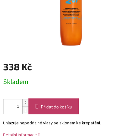
338 Kč
Měrná
Skladem
cena:
Přidat do košíku
Uhlazuje nepoddajné vlasy se sklonem ke krepatění.
Detailní informace