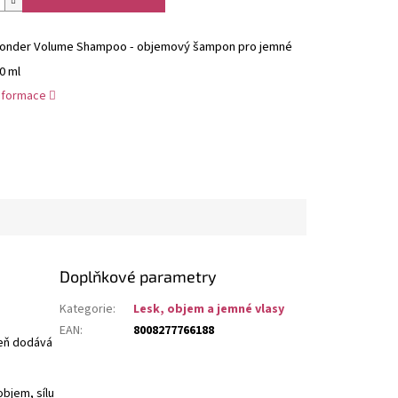
onder Volume Shampoo - objemový šampon pro jemné
0 ml
informace
Doplňkové parametry
Kategorie
:
Lesk, objem a jemné vlasy
EAN
:
8008277766188
veň dodává
objem, sílu