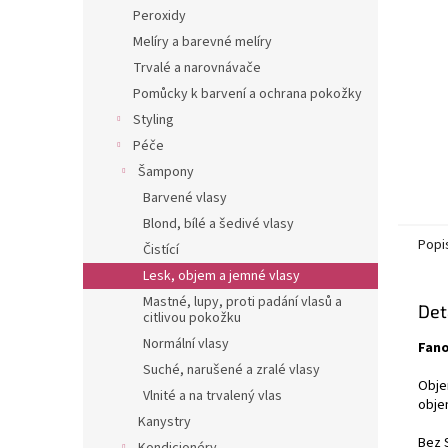
n
Peroxidy
e
Melíry a barevné melíry
l
Trvalé a narovnávače
Pomůcky k barvení a ochrana pokožky
Styling
Péče
Šampony
Barvené vlasy
Blond, bílé a šedivé vlasy
Popi
Čistící
Lesk, objem a jemné vlasy
Mastné, lupy, proti padání vlasů a
Det
citlivou pokožku
Normální vlasy
Fan
Suché, narušené a zralé vlasy
Obje
Vlnité a na trvalený vlas
objem
Kanystry
Bez 