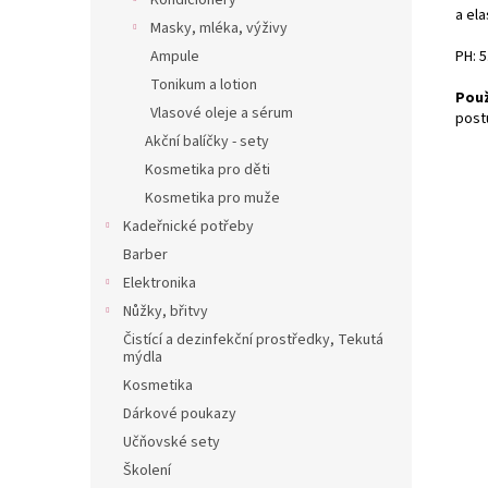
Kondicionéry
a elas
Masky, mléka, výživy
PH: 5
Ampule
Tonikum a lotion
Použ
Vlasové oleje a sérum
post
Akční balíčky - sety
Kosmetika pro děti
Kosmetika pro muže
Kadeřnické potřeby
Barber
Elektronika
Nůžky, břitvy
Čistící a dezinfekční prostředky, Tekutá
mýdla
Kosmetika
Dárkové poukazy
Učňovské sety
Školení