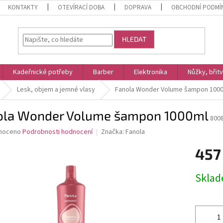
KONTAKTY
OTEVÍRACÍ DOBA
DOPRAVA
OBCHODNÍ PODMÍ
HLEDAT
Kadeřnické potřeby
Barber
Elektronika
Nůžky, břit
Lesk, objem a jemné vlasy
Fanola Wonder Volume šampon 100
ola Wonder Volume šampon 1000ml
800
né
noceno
Podrobnosti hodnocení
Značka:
Fanola
ní
457
u
Měrná
Skla
cena:
ek.