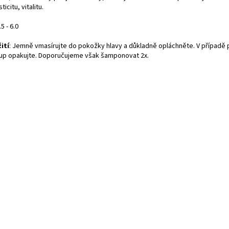
ticitu, vitalitu.
.5 - 6.0
ití
: Jemně vmasírujte do pokožky hlavy a důkladně opláchněte. V případě
up opakujte. Doporučujeme však šamponovat 2x.