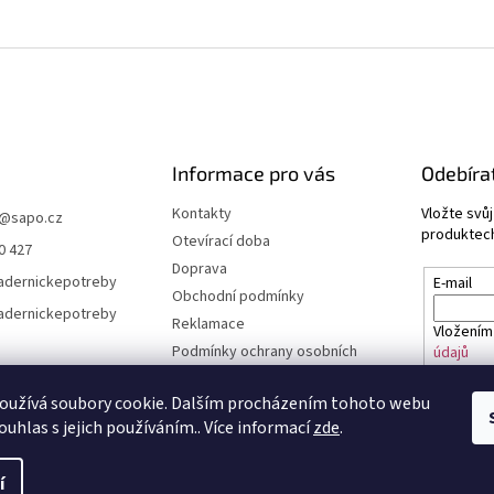
Informace pro vás
Odebíra
Kontakty
Vložte svů
@
sapo.cz
produktech
Otevírací doba
0 427
Doprava
adernickepotreby
E-mail
Obchodní podmínky
adernickepotreby
Reklamace
Vložením
Podmínky ochrany osobních
údajů
údajů a cookies
Časté dotazy
oužívá soubory cookie. Dalším procházením tohoto webu
PŘIHL
ouhlas s jejich používáním.. Více informací
zde
.
í