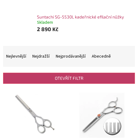
Suntachi SG-5530L kadeřnické efilační nůžky
Skladem
2 890 Kč
Ř
a
Nejlevnější
Nejdražší
Nejprodávanější
Abecedně
z
e
n
OTEVŘÍT FILTR
í
p
V
r
ý
o
p
d
i
u
s
k
p
t
r
ů