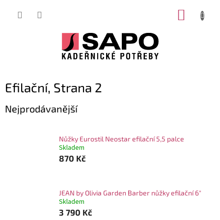
Přejít
NÁKUP
na
obsah
KOŠÍK
Efilační
, Strana 2
Nejprodávanější
Nůžky Eurostil Neostar efilační 5,5 palce
Skladem
870 Kč
JEAN by Olivia Garden Barber nůžky efilační 6"
Skladem
3 790 Kč