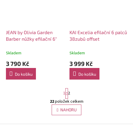
JEAN by Olivia Garden
KAI Excelia efilační 6 palců
Barber nůžky efilační 6"
38zubů offset
Skladem
Skladem
3 790 Kč
3 999 Kč
Do košíku
Do košíku
S
1
2
t
r
22
položek celkem
O
á
v
NAHORU
n
l
k
á
o
v
Z
d
á
a