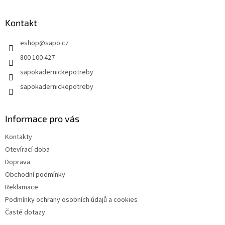
á
n
c
p
í
í
a
Kontakt
p
t
r
eshop
@
sapo.cz
í
v
k
800 100 427
y
sapokadernickepotreby
v
ý
sapokadernickepotreby
p
i
s
Informace pro vás
u
Kontakty
Otevírací doba
Doprava
Obchodní podmínky
Reklamace
Podmínky ochrany osobních údajů a cookies
Časté dotazy