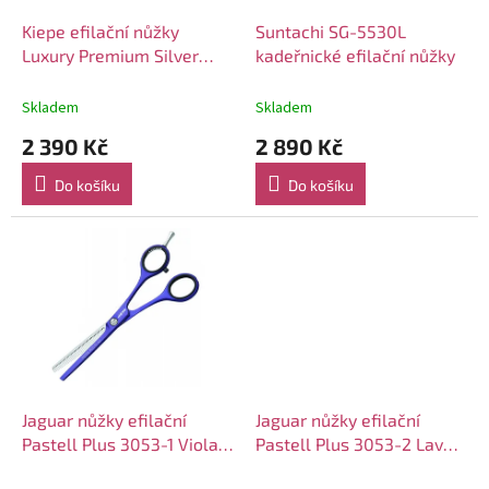
o
d
Kiepe efilační nůžky
Suntachi SG-5530L
u
Luxury Premium Silver
kadeřnické efilační nůžky
k
2472-5,5"
t
Skladem
Skladem
ů
2 390 Kč
2 890 Kč
Do košíku
Do košíku
Jaguar nůžky efilační
Jaguar nůžky efilační
Pastell Plus 3053-1 Viola
Pastell Plus 3053-2 Lava
5.0"
5.0"