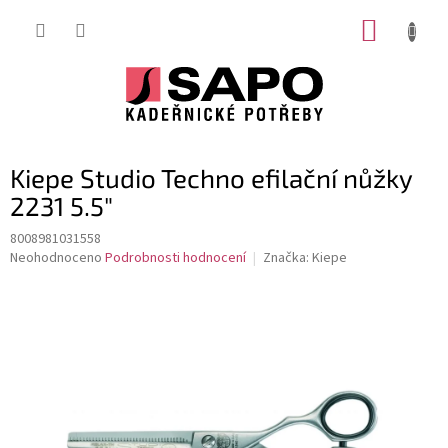
Přejít
NÁKUP
na
obsah
KOŠÍK
Kiepe Studio Techno efilační nůžky
2231 5.5"
8008981031558
Průměrné
Neohodnoceno
Podrobnosti hodnocení
Značka:
Kiepe
hodnocení
produktu
je
0,0
z
5
hvězdiček.