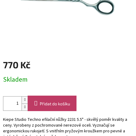
770 Kč
Měrná
Skladem
cena:
Přidat do košíku
Kiepe Studio Techno efilační nůžky 2231 5.5" - skvělý poměr kvality a
ceny. Vyrobeny z pochromované nerezové oceli. Vyznačují se
ergonomickou rukojetí. S vnitřním pryžovým kroužkem pro pevné a