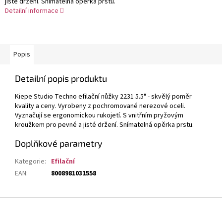
jisté držení. Snímatelná opěrka prstu.
Detailní informace
Popis
Detailní popis produktu
Kiepe Studio Techno efilační nůžky 2231 5.5" - skvělý poměr
kvality a ceny. Vyrobeny z pochromované nerezové oceli.
Vyznačují se ergonomickou rukojetí. S vnitřním pryžovým
kroužkem pro pevné a jisté držení. Snímatelná opěrka prstu.
Doplňkové parametry
Kategorie
:
Efilační
EAN
:
8008981031558
Z
á