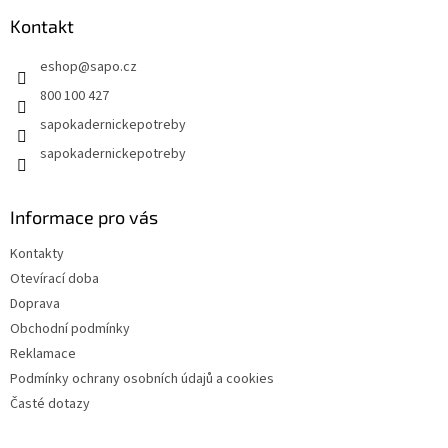
p
a
Kontakt
t
eshop
@
sapo.cz
í
800 100 427
sapokadernickepotreby
sapokadernickepotreby
Informace pro vás
Kontakty
Otevírací doba
Doprava
Obchodní podmínky
Reklamace
Podmínky ochrany osobních údajů a cookies
Časté dotazy