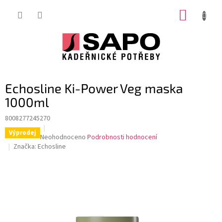
Přejít
NÁKUP
na
obsah
KOŠÍK
Echosline Ki-Power Veg maska
1000ml
8008277245270
Výprodej
Průměrné
Neohodnoceno
Podrobnosti hodnocení
hodnocení
Značka:
Echosline
produktu
je
0,0
z
5
hvězdiček.