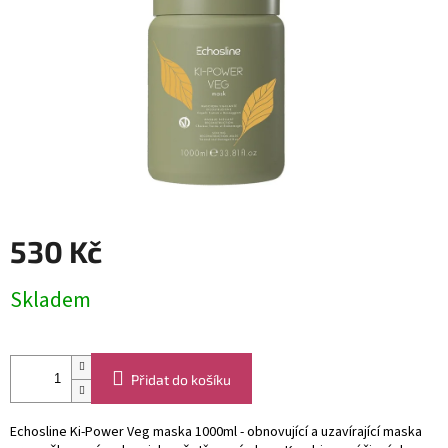
530 Kč
Měrná
Skladem
cena:
Přidat do košíku
Echosline Ki-Power Veg maska 1000ml - obnovující a uzavírající maska