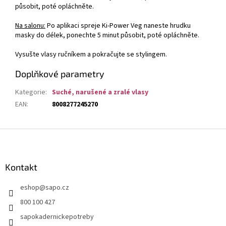
působit, poté opláchněte.
Na salonu:
Po aplikaci spreje Ki-Power Veg naneste hrudku
masky do délek, ponechte 5 minut působit, poté opláchněte.
Vysušte vlasy ručníkem a pokračujte se stylingem.
Doplňkové parametry
Kategorie
:
Suché, narušené a zralé vlasy
EAN
:
8008277245270
Z
á
p
a
Kontakt
t
eshop
@
sapo.cz
í
800 100 427
sapokadernickepotreby