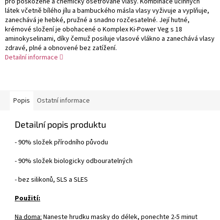
pro poškozené a chemicky ošetřované vlasy. Kombinace účinných
látek včetně bílého jílu a bambuckého másla vlasy vyživuje a vyplňuje,
zanechává je hebké, pružné a snadno rozčesatelné. Její hutné,
krémové složení je obohacené o Komplex Ki-Power Veg s 18
aminokyselinami, díky čemuž posiluje vlasové vlákno a zanechává vlasy
zdravé, plné a obnovené bez zatížení.
Detailní informace
Popis
Ostatní informace
Detailní popis produktu
- 90% složek přírodního původu
- 90% složek biologicky odbouratelných
- bez silikonů, SLS a SLES
Použití:
Na doma:
Naneste hrudku masky do délek, ponechte 2-5 minut