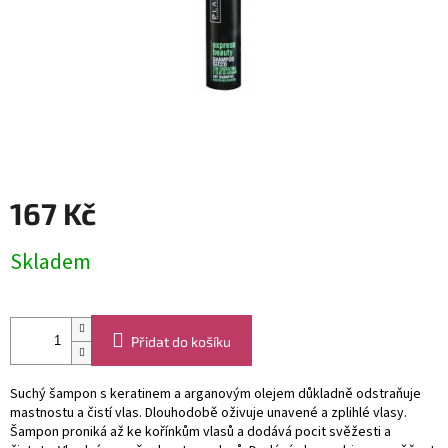
167 Kč
Měrná
Skladem
cena:
Přidat do košíku
Suchý šampon s keratinem a arganovým olejem důkladně odstraňuje
mastnostu a čistí vlas. Dlouhodobě oživuje unavené a zplihlé vlasy.
Šampon proniká až ke kořínkům vlasů a dodává pocit svěžesti a