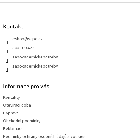
Z
á
p
a
Kontakt
t
eshop
@
sapo.cz
í
800 100 427
sapokadernickepotreby
sapokadernickepotreby
Informace pro vás
Kontakty
Otevírací doba
Doprava
Obchodní podmínky
Reklamace
Podmínky ochrany osobních údajů a cookies