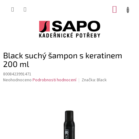
Přejít
NÁKUP
na
obsah
KOŠÍK
Black suchý šampon s keratinem
200 ml
8008423991471
Průměrné
Neohodnoceno
Podrobnosti hodnocení
Značka:
Black
hodnocení
produktu
je
0,0
z
5
hvězdiček.