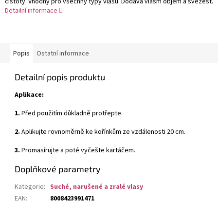
čistoty. Vhodný pro všechny typy vlasů. Dodává vlasm objem a svěžest.
Detailní informace
Popis
Ostatní informace
Detailní popis produktu
Aplikace:
1.
Před použitím důkladně protřepte.
2.
Aplikujte rovnoměrně ke kořínkům ze vzdálenosti 20 cm.
3.
Promasírujte a poté vyčešte kartáčem.
Doplňkové parametry
Kategorie
:
Suché, narušené a zralé vlasy
EAN
:
8008423991471