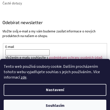
Časté dotazy
Odebírat newsletter
Vložte svůj e-mail a my vám budeme zasílat informace o nových
produktech na našem e-shopu.
E-mail
Vložením e-mailu souhlasíte s
podmínkami ochrany osobních údajů
Tento web používá soubory cookie. Dalším procházením
PŘIHLÁSIT SE
tohoto webu vyjadřujete souhlas s jejich používáním.. Více
informací
zde
.
Nastavení
Vytvořil Shoptet
Souhlasím
Copyright 2026
Sapo.cz
. Všechna práva vyhrazena.