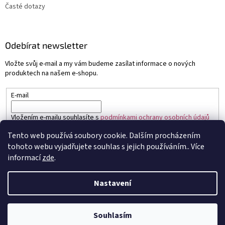
Časté dotazy
Odebírat newsletter
Vložte svůj e-mail a my vám budeme zasílat informace o nových
produktech na našem e-shopu.
E-mail
Vložením e-mailu souhlasíte s
podmínkami ochrany osobních údajů
Tento web používá soubory cookie. Dalším procházením
PŘIHLÁSIT SE
tohoto webu vyjadřujete souhlas s jejich používáním.. Více
informací
zde
.
Nastavení
Vytvořil Shoptet
Souhlasím
Copyright 2026
Sapo.cz
. Všechna práva vyhrazena.