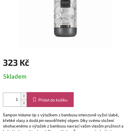
323 Kč
Měrná
Skladem
cena:
Přidat do košíku
Šampon Volume Up s výtažkem z bambusu intenzivně vyživí slabé,
křehké vlasy a dodá jim neuvěřitelný objem. Díky svému složení
obohacenému o výtažek z bambusu navrací vašim vlasům pružnost a