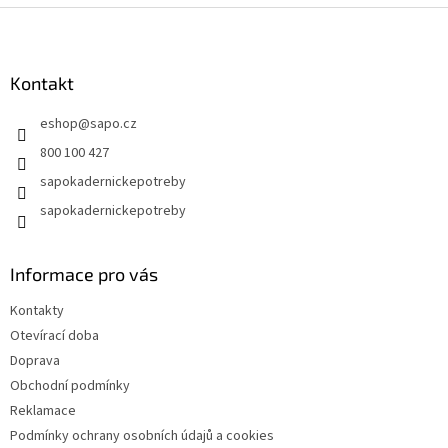
Z
á
p
a
Kontakt
t
eshop
@
sapo.cz
í
800 100 427
sapokadernickepotreby
sapokadernickepotreby
Informace pro vás
Kontakty
Otevírací doba
Doprava
Obchodní podmínky
Reklamace
Podmínky ochrany osobních údajů a cookies