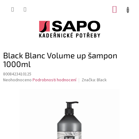
Přejít
NÁKUP
na
obsah
KOŠÍK
Black Blanc Volume up šampon
1000ml
8008423410125
Průměrné
Neohodnoceno
Podrobnosti hodnocení
Značka:
Black
hodnocení
produktu
je
0,0
z
5
hvězdiček.