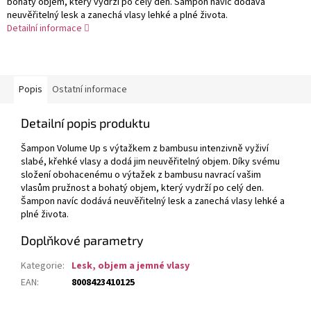
bohatý objem, který vydrží po celý den. Šampon navíc dodává
neuvěřitelný lesk a zanechá vlasy lehké a plné života.
Detailní informace
Popis
Ostatní informace
Detailní popis produktu
Šampon Volume Up s výtažkem z bambusu intenzivně vyživí
slabé, křehké vlasy a dodá jim neuvěřitelný objem. Díky svému
složení obohacenému o výtažek z bambusu navrací vašim
vlasům pružnost a bohatý objem, který vydrží po celý den.
Šampon navíc dodává neuvěřitelný lesk a zanechá vlasy lehké a
plné života.
Doplňkové parametry
Kategorie
:
Lesk, objem a jemné vlasy
EAN
:
8008423410125