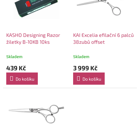
i
r
s
o
p
d
r
u
o
k
d
t
KASHO Designing Razor
KAI Excelia efilační 6 palců
u
ů
žiletky B-10KB 10ks
38zubů offset
k
t
Skladem
Skladem
ů
439 Kč
3 999 Kč
Do košíku
Do košíku