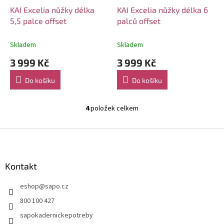
KAI Excelia nůžky délka
KAI Excelia nůžky délka 6
5,5 palce offset
palců offset
Skladem
Skladem
3 999 Kč
3 999 Kč
Do košíku
Do košíku
4
položek celkem
O
v
l
Z
á
á
d
p
a
a
Kontakt
c
t
í
eshop
@
sapo.cz
í
p
r
800 100 427
v
sapokadernickepotreby
k