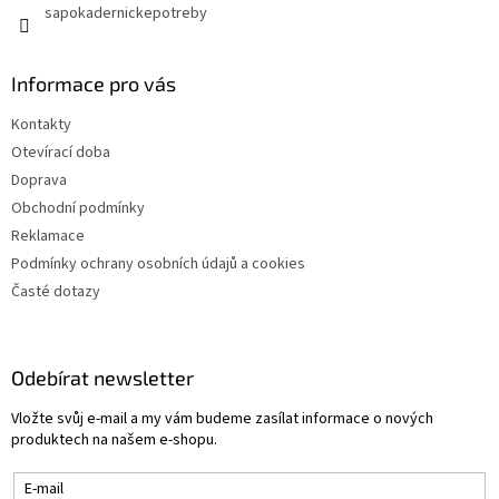
y
sapokadernickepotreby
v
ý
p
Informace pro vás
i
s
Kontakty
u
Otevírací doba
Doprava
Obchodní podmínky
Reklamace
Podmínky ochrany osobních údajů a cookies
Časté dotazy
Odebírat newsletter
Vložte svůj e-mail a my vám budeme zasílat informace o nových
produktech na našem e-shopu.
E-mail