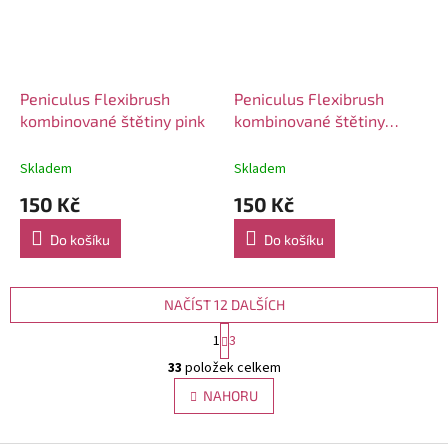
Peniculus Flexibrush
Peniculus Flexibrush
kombinované štětiny pink
kombinované štětiny
violet
Skladem
Skladem
150 Kč
150 Kč
Do košíku
Do košíku
NAČÍST 12 DALŠÍCH
S
1
3
t
O
r
33
položek celkem
v
á
l
NAHORU
n
á
k
d
o