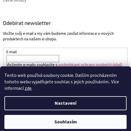
Časté dotazy
Odebírat newsletter
Vložte svůj e-mail a my vám budeme zasílat informace o nových
produktech na našem e-shopu.
E-mail
Vložením e-mailu souhlasíte s
podmínkami ochrany osobních údajů
Tento web používá soubory cookie. Dalším procházením
PŘIHLÁSIT SE
tohoto webu vyjadřujete souhlas s jejich používáním.. Více
informací
zde
.
Nastavení
Vytvořil Shoptet
Souhlasím
Copyright 2026
Sapo.cz
. Všechna práva vyhrazena.