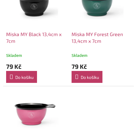
i
r
s
o
p
d
r
u
o
k
d
t
Miska MY Black 13,4cm x
Miska MY Forest Green
u
ů
7cm
13,4cm x 7cm
k
t
Skladem
Skladem
ů
79 Kč
79 Kč
Do košíku
Do košíku