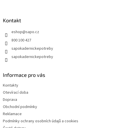
v
Z
a
á
c
á
n
í
p
í
p
a
Kontakt
r
t
v
eshop
@
sapo.cz
í
k
y
800 100 427
v
sapokadernickepotreby
ý
p
sapokadernickepotreby
i
s
u
Informace pro vás
Kontakty
Otevírací doba
Doprava
Obchodní podmínky
Reklamace
Podmínky ochrany osobních údajů a cookies