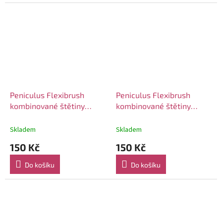
Peniculus Flexibrush
Peniculus Flexibrush
kombinované štětiny
kombinované štětiny
lavender
pastel pink
Skladem
Skladem
150 Kč
150 Kč
Do košíku
Do košíku