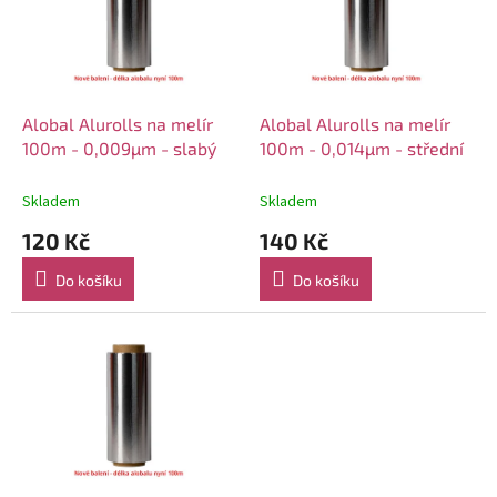
i
r
s
o
p
d
r
u
o
k
d
t
Alobal Alurolls na melír
Alobal Alurolls na melír
u
ů
100m - 0,009µm - slabý
100m - 0,014µm - střední
k
t
Skladem
Skladem
ů
120 Kč
140 Kč
Do košíku
Do košíku