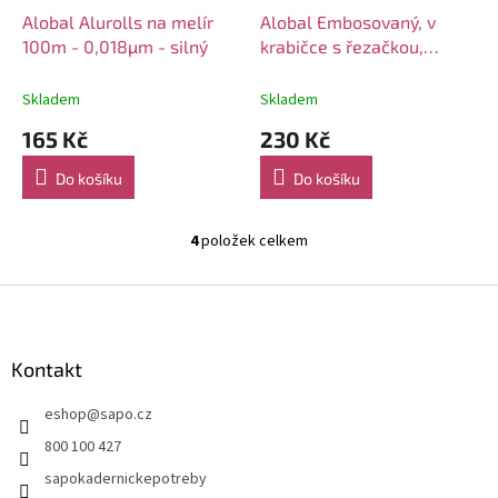
Alobal Alurolls na melír
Alobal Embosovaný, v
100m - 0,018µm - silný
krabičce s řezačkou,
stříbrný - 100m - 0,014µm
Skladem
Skladem
165 Kč
230 Kč
Do košíku
Do košíku
4
položek celkem
O
v
l
Z
á
á
d
p
a
a
Kontakt
c
t
í
eshop
@
sapo.cz
í
p
r
800 100 427
v
sapokadernickepotreby
k