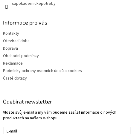
y
sapokadernickepotreby
v
ý
p
Informace pro vás
i
s
Kontakty
u
Otevírací doba
Doprava
Obchodní podmínky
Reklamace
Podmínky ochrany osobních údajů a cookies
Časté dotazy
Odebírat newsletter
Vložte svůj e-mail a my vám budeme zasílat informace o nových
produktech na našem e-shopu.
E-mail