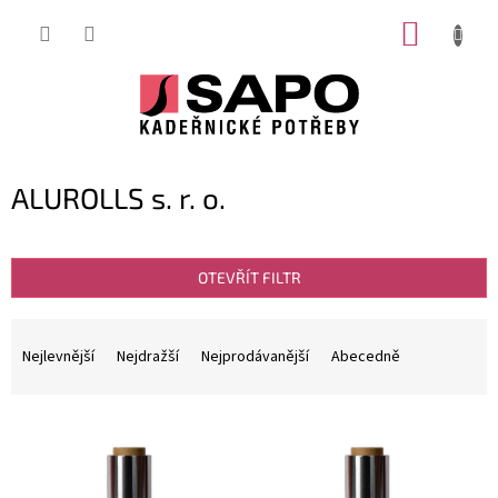
Přejít
NÁKUP
na
obsah
KOŠÍK
ALUROLLS s. r. o.
OTEVŘÍT FILTR
Ř
a
Nejlevnější
Nejdražší
Nejprodávanější
Abecedně
z
e
V
n
ý
í
p
p