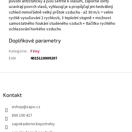
působí antistaticky a jsou šetrné k vlasům, záporné ionty
uzavírají povrch vlasů, vyhlazují je a propůjčují jim hedvábný
vzhled mimořádně velký průtok vzduchu - až 30 m/s = velmi
rychlé vysušování 2 rychlosti, 3 teplotní stupně + možnost
samostatného
foukání studeného vzduch + tlačítko rychlého
ochlazování horkého vzduchu
Doplňkové parametry
Kategorie
:
Fény
EAN
:
4015110009207
Z
á
p
a
Kontakt
t
eshop
@
sapo.cz
í
800 100 427
sapokadernickepotreby