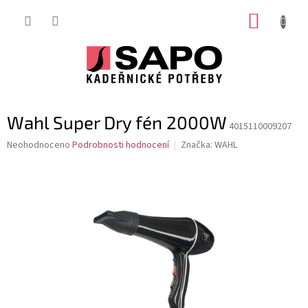
Přejít
NÁKUP
na
obsah
KOŠÍK
Wahl Super Dry fén 2000W
4015110009207
Průměrné
Neohodnoceno
Podrobnosti hodnocení
Značka:
WAHL
hodnocení
produktu
je
0,0
z
5
hvězdiček.