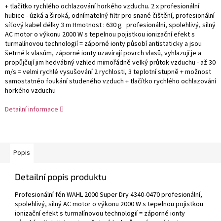
+ tlačítko rychlého ochlazování horkého vzduchu. 2 x profesionální
hubice - úzká a široká, odnímatelný filtr pro snané čištění, profesionální
síťový kabel délky 3 m Hmotnost : 630 g profesionální, spolehlivý, silný
AC motor o výkonu 2000 W s tepelnou pojistkou ionizační efekt s
turmalínovou technologií = záporné ionty působí antistaticky a jsou
šetrné k vlasům, záporné ionty uzavírají povrch vlasů, vyhlazují je a
propůjčují jim hedvábný vzhled mimořádně velký průtok vzduchu - až 30
m/s = velmi rychlé vysušování 2 rychlosti, 3 teplotní stupně + možnost
samostatnéo
foukání studeného vzduch + tlačítko rychlého ochlazování
horkého vzduchu
Detailní informace
Popis
Detailní popis produktu
Profesionální fén WAHL 2000 Super Dry 4340-0470 profesionální,
spolehlivý, silný AC motor o výkonu 2000 W s tepelnou pojistkou
ionizační efekt s turmalínovou technologií = záporné ionty