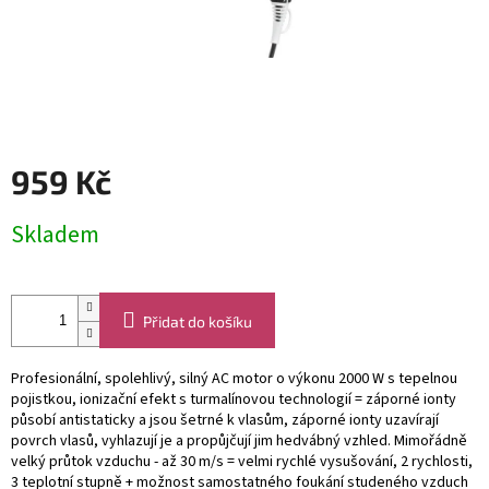
959 Kč
Měrná
Skladem
cena:
Přidat do košíku
Profesionální, spolehlivý, silný AC motor o výkonu 2000 W s tepelnou
pojistkou, ionizační efekt s turmalínovou technologií = záporné ionty
působí antistaticky a jsou šetrné k vlasům, záporné ionty uzavírají
povrch vlasů, vyhlazují je a propůjčují jim hedvábný vzhled. Mimořádně
velký průtok vzduchu - až 30 m/s = velmi rychlé vysušování, 2 rychlosti,
3 teplotní stupně + možnost samostatného foukání studeného vzduch