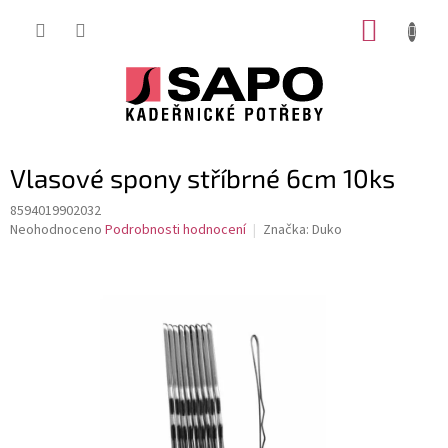
Přejít
NÁKUP
na
obsah
KOŠÍK
Vlasové spony stříbrné 6cm 10ks
8594019902032
Průměrné
Neohodnoceno
Podrobnosti hodnocení
Značka:
Duko
hodnocení
produktu
je
0,0
z
5
hvězdiček.