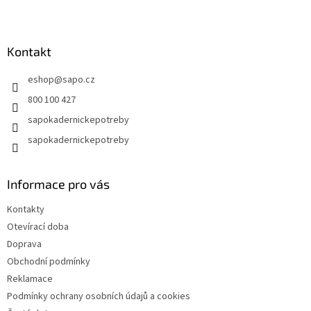
Z
á
p
a
Kontakt
t
eshop
@
sapo.cz
í
800 100 427
sapokadernickepotreby
sapokadernickepotreby
Informace pro vás
Kontakty
Otevírací doba
Doprava
Obchodní podmínky
Reklamace
Podmínky ochrany osobních údajů a cookies