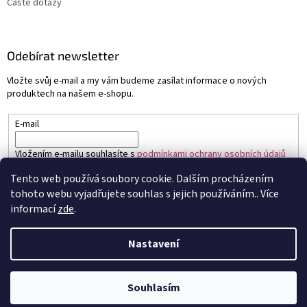
Časté dotazy
Odebírat newsletter
Vložte svůj e-mail a my vám budeme zasílat informace o nových
produktech na našem e-shopu.
E-mail
Vložením e-mailu souhlasíte s
podmínkami ochrany osobních údajů
Tento web používá soubory cookie. Dalším procházením
PŘIHLÁSIT SE
tohoto webu vyjadřujete souhlas s jejich používáním.. Více
informací
zde
.
Nastavení
Vytvořil Shoptet
Souhlasím
Copyright 2026
Sapo.cz
. Všechna práva vyhrazena.