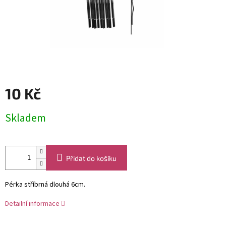
10 Kč
Měrná
Skladem
cena:
Přidat do košíku
Pérka stříbrná dlouhá 6cm.
Detailní informace