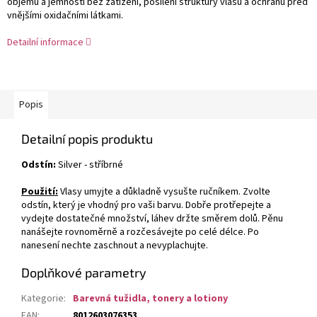
objemu a jemnosti bez zatížení, posílení struktury vlasů a ochranu před
vnějšími oxidačními látkami.
Detailní informace
Popis
Detailní popis produktu
Odstín:
Silver - stříbrné
Použití:
Vlasy umyjte a důkladně vysušte ručníkem. Zvolte
odstín, který je vhodný pro vaši barvu. Dobře protřepejte a
vydejte dostatečné množství, láhev držte směrem dolů. Pěnu
nanášejte rovnoměrně a rozčesávejte po celé délce. Po
nanesení nechte zaschnout a nevyplachujte.
Doplňkové parametry
Kategorie
:
Barevná tužidla, tonery a lotiony
EAN
:
8012603076353