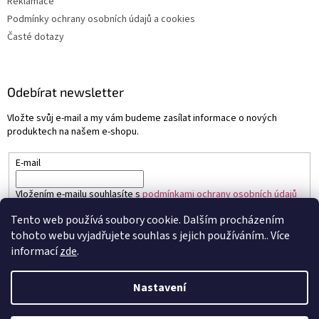
Reklamace
Podmínky ochrany osobních údajů a cookies
Časté dotazy
Odebírat newsletter
Vložte svůj e-mail a my vám budeme zasílat informace o nových
produktech na našem e-shopu.
E-mail
Vložením e-mailu souhlasíte s
podmínkami ochrany osobních údajů
Tento web používá soubory cookie. Dalším procházením
PŘIHLÁSIT SE
tohoto webu vyjadřujete souhlas s jejich používáním.. Více
informací
zde
.
Nastavení
Vytvořil Shoptet