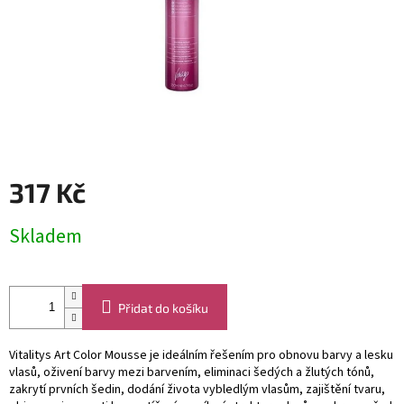
317 Kč
Měrná
Skladem
cena:
Přidat do košíku
Vitalitys Art Color Mousse je ideálním řešením pro obnovu barvy a lesku
vlasů, oživení barvy mezi barvením, eliminaci šedých a žlutých tónů,
zakrytí prvních šedin, dodání života vybledlým vlasům, zajištění tvaru,