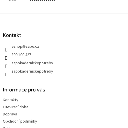
Z
á
p
a
Kontakt
t
eshop
@
sapo.cz
í
800 100 427
sapokadernickepotreby
sapokadernickepotreby
Informace pro vás
Kontakty
Otevírací doba
Doprava
Obchodní podmínky