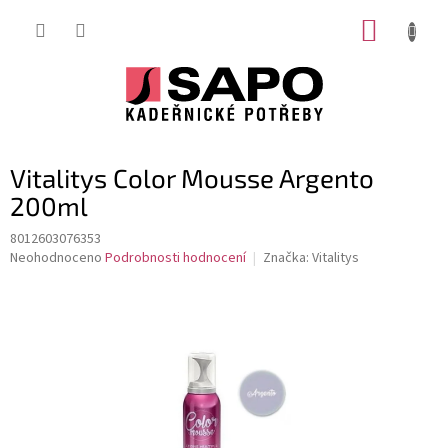
Přejít
NÁKUP
na
obsah
KOŠÍK
Vitalitys Color Mousse Argento
200ml
8012603076353
Průměrné
Neohodnoceno
Podrobnosti hodnocení
Značka:
Vitalitys
hodnocení
produktu
je
0,0
z
5
hvězdiček.