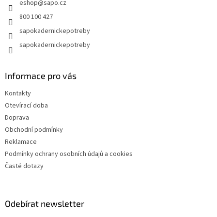
eshop
@
sapo.cz
í
v
k
800 100 427
y
sapokadernickepotreby
v
ý
sapokadernickepotreby
p
i
s
Informace pro vás
u
Kontakty
Otevírací doba
Doprava
Obchodní podmínky
Reklamace
Podmínky ochrany osobních údajů a cookies
Časté dotazy
Odebírat newsletter