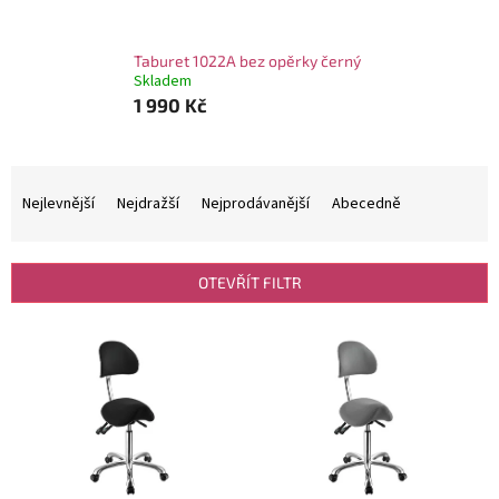
Taburet 1022A bez opěrky černý
Skladem
1 990 Kč
Ř
a
Nejlevnější
Nejdražší
Nejprodávanější
Abecedně
z
e
n
OTEVŘÍT FILTR
í
p
V
r
ý
o
p
d
i
u
s
k
p
t
r
ů