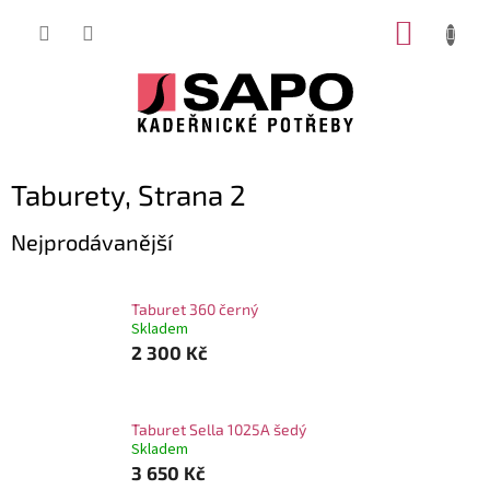
Přejít
NÁKUP
na
obsah
KOŠÍK
Taburety
, Strana 2
Nejprodávanější
Taburet 360 černý
Skladem
2 300 Kč
Taburet Sella 1025A šedý
Skladem
3 650 Kč