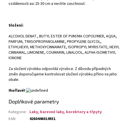
vzdálenosti asi 25-30 cm a nechte zaschnout.
Složení:
ALCOHOL DENAT., BUTYL ESTER OF PVM/MA COPOLYMER, AQUA,
PARFUM, TRIISOPROPANOLAMINE, PROPYLENE GLYCOL,
ETHYLHEXYL METHOXYCINNAMATE, ISOPROPYL MYRISTATE, HEXYL
CINNAMAL, LIMONENE, COUMARIN, LINALOOL, ALPHA-ISOMETHYL
IONONE
Za složení výrobku odpovídá výrobce. Z důvodu případných
změn doporučujeme kontrolovat složení výrobku přímo na jeho
obale.
!hořlavé!
Doplňkové parametry
Kategorie
:
Laky, barevné laky, korektory a třpyty
EAN
:
4260446014931