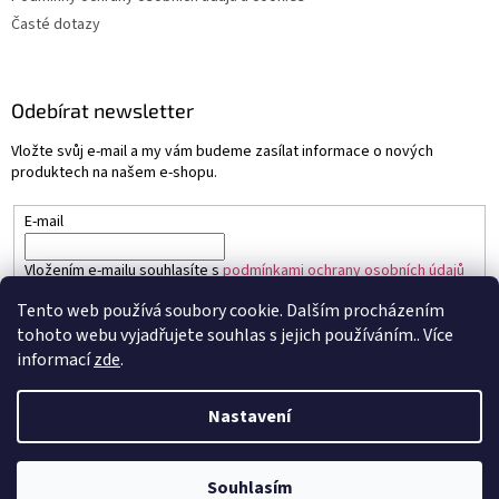
Časté dotazy
Odebírat newsletter
Vložte svůj e-mail a my vám budeme zasílat informace o nových
produktech na našem e-shopu.
E-mail
Vložením e-mailu souhlasíte s
podmínkami ochrany osobních údajů
Tento web používá soubory cookie. Dalším procházením
PŘIHLÁSIT SE
tohoto webu vyjadřujete souhlas s jejich používáním.. Více
informací
zde
.
Nastavení
Vytvořil Shoptet
Souhlasím
Copyright 2026
Sapo.cz
. Všechna práva vyhrazena.