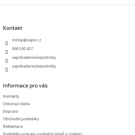
Z
á
p
a
Kontakt
t
eshop
@
sapo.cz
í
800 100 427
sapokadernickepotreby
sapokadernickepotreby
Informace pro vás
Kontakty
Otevírací doba
Doprava
Obchodní podmínky
Reklamace
Podmínky ochrany osobních údajů a cookies