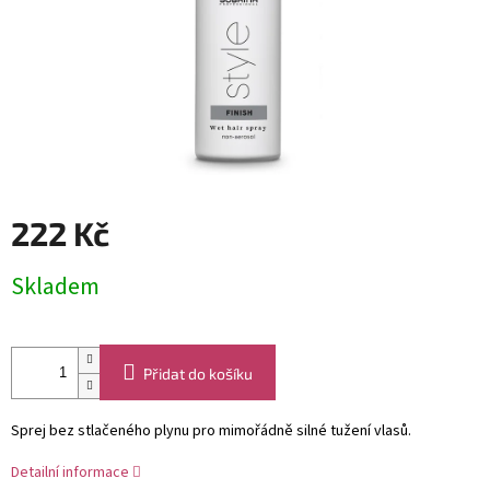
222 Kč
Měrná
Skladem
cena:
Přidat do košíku
Sprej bez stlačeného plynu pro mimořádně silné tužení vlasů.
Detailní informace