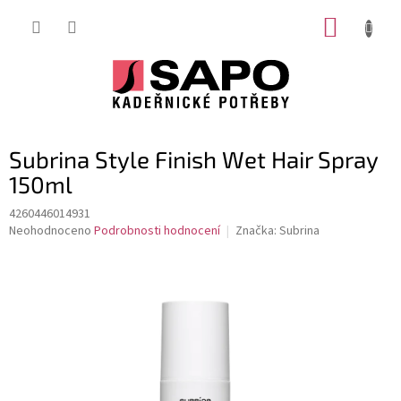
Přejít
NÁKUP
na
obsah
KOŠÍK
Subrina Style Finish Wet Hair Spray
150ml
4260446014931
Průměrné
Neohodnoceno
Podrobnosti hodnocení
Značka:
Subrina
hodnocení
produktu
je
0,0
z
5
hvězdiček.