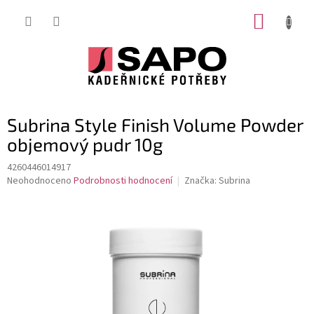
Přejít
NÁKUP
na
obsah
KOŠÍK
Subrina Style Finish Volume Powder
objemový pudr 10g
4260446014917
Průměrné
Neohodnoceno
Podrobnosti hodnocení
Značka:
Subrina
hodnocení
produktu
je
0,0
z
5
hvězdiček.