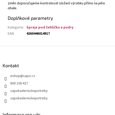
změn doporučujeme kontrolovat složení výrobku přímo na jeho
obale.
Doplňkové parametry
Kategorie
:
Spreje pod žehličku a pudry
EAN
:
4260446014917
Z
á
p
a
Kontakt
t
eshop
@
sapo.cz
í
800 100 427
sapokadernickepotreby
sapokadernickepotreby
Informace pro vás