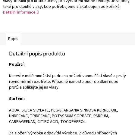
vlasy. Ideální pro krátké účesy pro vytvoření matné textury. Je vhodný
také pro dlouhé vlasy, kde potřebujeme získat objem od kořínků.
Detailní informace
Popis
Detailní popis produktu
Použití:
Naneste malé množství pudru na požadovanou část vlasů a prsty
rovnoměrně rozetřete. Případně naneste pudr do dlaní nebo
prstů a aplikujte jej na vlasy.
Složení:
AQUA, SILICA SILYLATE, PEG-8, ARGANIA SPINOSA KERNEL OIL,
UNDECANE, TRIDECANE, POTASSIUM SORBATE, PARFUM,
CARRAGEENAN, CITIRC ACID, TOCOPHEROL
Za složení výrobku odpovídá výrobce. Z důvodu případných