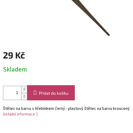
29 Kč
Měrná
Skladem
cena:
Přidat do košíku
Štětec na barvu s hřebínkem černý - plastový štětec na barvu kroucený
Detailní informace