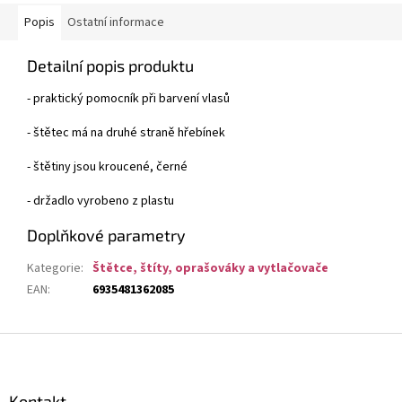
Popis
Ostatní informace
Detailní popis produktu
- praktický pomocník při barvení vlasů
- štětec má na druhé straně hřebínek
- štětiny jsou kroucené, černé
- držadlo vyrobeno z plastu
Doplňkové parametry
Kategorie
:
Štětce, štíty, oprašováky a vytlačovače
EAN
:
6935481362085
Z
á
p
a
Kontakt