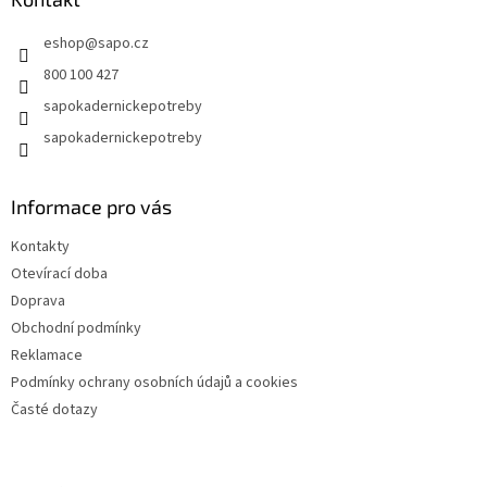
t
eshop
@
sapo.cz
í
800 100 427
sapokadernickepotreby
sapokadernickepotreby
Informace pro vás
Kontakty
Otevírací doba
Doprava
Obchodní podmínky
Reklamace
Podmínky ochrany osobních údajů a cookies
Časté dotazy