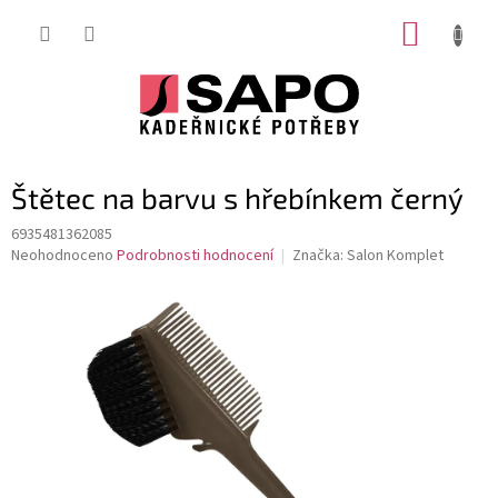
Přejít
NÁKUP
na
obsah
KOŠÍK
Štětec na barvu s hřebínkem černý
6935481362085
Průměrné
Neohodnoceno
Podrobnosti hodnocení
Značka:
Salon Komplet
hodnocení
produktu
je
0,0
z
5
hvězdiček.