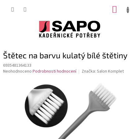
Přejít
NÁKUP
na
obsah
KOŠÍK
Štětec na barvu kulatý bílé štětiny
6935481364133
Průměrné
Neohodnoceno
Podrobnosti hodnocení
Značka:
Salon Komplet
hodnocení
produktu
je
0,0
z
5
hvězdiček.