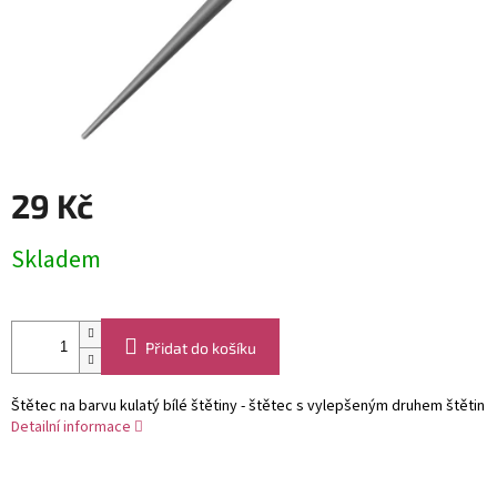
29 Kč
Měrná
Skladem
cena:
Přidat do košíku
Štětec na barvu kulatý bílé štětiny - štětec s vylepšeným druhem štětin
Detailní informace