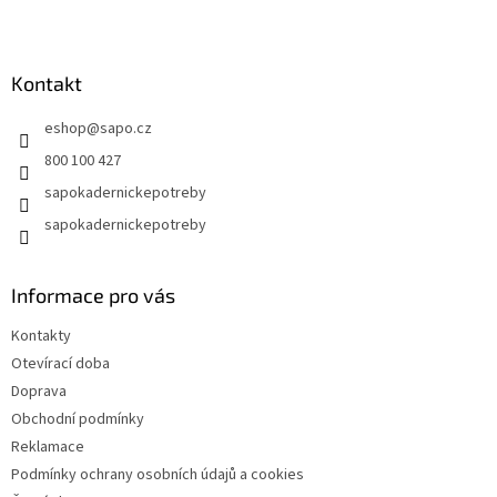
Z
á
p
a
Kontakt
t
eshop
@
sapo.cz
í
800 100 427
sapokadernickepotreby
sapokadernickepotreby
Informace pro vás
Kontakty
Otevírací doba
Doprava
Obchodní podmínky
Reklamace
Podmínky ochrany osobních údajů a cookies