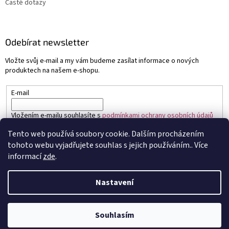
Časté dotazy
Odebírat newsletter
Vložte svůj e-mail a my vám budeme zasílat informace o nových
produktech na našem e-shopu.
E-mail
Vložením e-mailu souhlasíte s
podmínkami ochrany osobních údajů
Tento web používá soubory cookie. Dalším procházením
PŘIHLÁSIT SE
tohoto webu vyjadřujete souhlas s jejich používáním.. Více
informací
zde
.
Nastavení
Vytvořil Shoptet
Souhlasím
Copyright 2026
Sapo.cz
. Všechna práva vyhrazena.