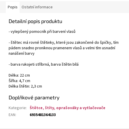
Popis
Ostatní informace
Detailní popis produktu
- vylepšený pomocník při barvení vlasů
- štětec má rovné štětinky, které jsou zakončené do špičky, tím
pádem snadno proniknou pramenem vlasů a velmi tím usnadní
nanášení barvy
- barva rukojeti stříbrná, barva štětin bílá
Délka: 22 cm
Šířka: 4,7 cm
Délka štětin: 2,3 cm
Doplňkové parametry
Kategorie
:
Štětce, štíty, oprašováky a vytlačovače
EAN
:
6935481364133