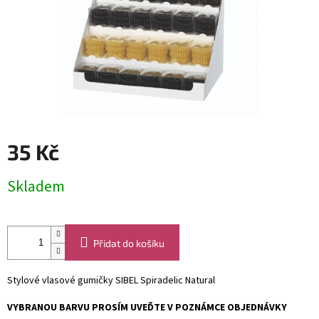
35 Kč
Měrná
Skladem
cena:
Přidat do košíku
Stylové vlasové gumičky
SIBEL
Spiradelic Natural
VYBRANOU BARVU PROSÍM UVEĎTE V POZNÁMCE OBJEDNÁVKY