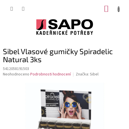
Přejít
NÁKUP
na
obsah
KOŠÍK
Sibel Vlasové gumičky Spiradelic
Natural 3ks
5412058191503
Průměrné
Neohodnoceno
Podrobnosti hodnocení
Značka:
Sibel
hodnocení
produktu
je
0,0
z
5
hvězdiček.