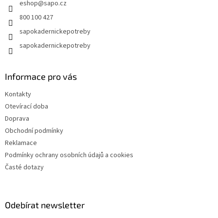
eshop
@
sapo.cz
í
800 100 427
sapokadernickepotreby
sapokadernickepotreby
Informace pro vás
Kontakty
Otevírací doba
Doprava
Obchodní podmínky
Reklamace
Podmínky ochrany osobních údajů a cookies
Časté dotazy
Odebírat newsletter