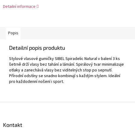
Detailní informace
Popis
Detailní popis produktu
Stylové vlasové gumičky
SIBEL
Spiradelic Natural v balení 3 ks
šetrně drží vlasy bez tahání a lámání. Spirálový tvar minimalizuje
otlaky a zanechává vlasy bez viditelných stop po sepnutí.
Přírodní odstíny se snadno kombinují s každým stylem. Ideální
pro každodenní nošení i sport.
Z
á
p
a
Kontakt
t