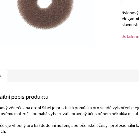
Nylonový 
elegantní
slavnostní
Detailní 
s
ailní popis produktu
nový věneček na drdol Sibel je praktická pomůcka pro snadé vytvoření el
novému materiálu pomáhá vytvarovat upravený účes během několika minut a
ček je vhodný pro každodenní nošení, společenské účesy i profesionální ka
ech.