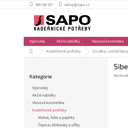
Přejít
800 100 427
eshop@sapo.cz
na
obsah
Výprodej
Akční nabídky
Vlasová kosmetika
Domů
Kadeřnické potřeby
Zrcátka, cvičné hlav
P
Sibe
o
Přeskočit
s
Průměr
Neohod
Kategorie
kategorie
t
hodnoce
r
produkt
Výprodej
a
je
Akční nabídky
0,0
n
z
Vlasová kosmetika
n
5
í
Kadeřnické potřeby
hvězdič
p
Alobal, folie a papírky
a
Čepice, klobouky a síťky