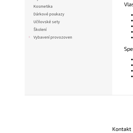
Vla
Kosmetika
Dárkové poukazy
Učňovské sety
Školení
Vybavení provozoven
Spe
Z
á
p
a
t
Kontakt
í