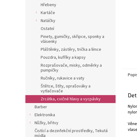
n
Hřebeny
e
Kartáče
l
Natáčky
Ostatní
Pinety, gumičky, skřipce, sponky a
vlásenky
Pláštěnky, zástěry, trička a límce
Pouzdra, kufříky a kapsy
Rozprašovače, misky, odměrky a
pumpičky
Popi
Ručníky, rukavice a vaty
Štětce, štíty, oprašováky a
vytlačovače
Det
Zrcátka, cvičné hlavy a vycpávky
Nylo
Barber
nylo
Elektronika
Nůžky, břitvy
Věne
vlas
Čistící a dezinfekční prostředky, Tekutá
mýdla