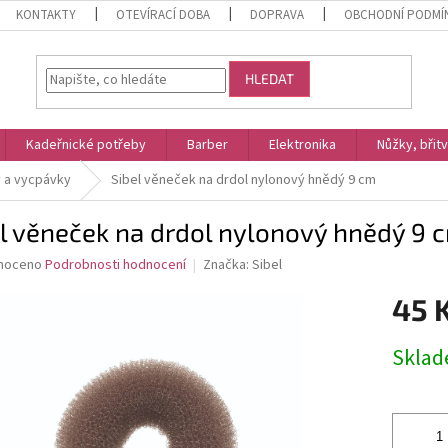
KONTAKTY
OTEVÍRACÍ DOBA
DOPRAVA
OBCHODNÍ PODMÍ
HLEDAT
Kadeřnické potřeby
Barber
Elektronika
Nůžky, břit
y a vycpávky
Sibel věneček na drdol nylonový hnědý 9 cm
l věneček na drdol nylonový hnědý 9 
né
noceno
Podrobnosti hodnocení
Značka:
Sibel
ní
45 
u
Měrná
Skla
cena:
ek.