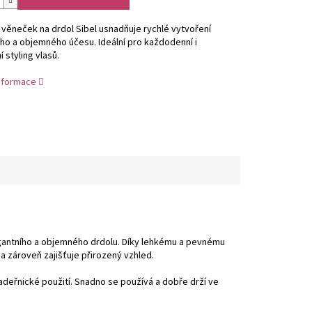
věneček na drdol Sibel usnadňuje rychlé vytvoření
ho a objemného účesu. Ideální pro každodenní i
 styling vlasů.
informace
egantního a objemného drdolu. Díky lehkému a pevnému
 zároveň zajišťuje přirozený vzhled.
deřnické použití. Snadno se používá a dobře drží ve