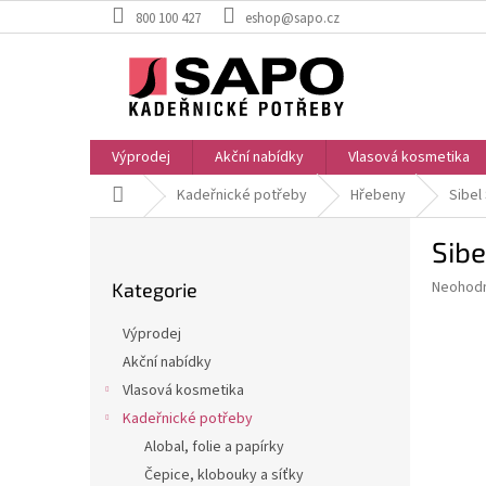
Přejít
800 100 427
eshop@sapo.cz
na
obsah
Výprodej
Akční nabídky
Vlasová kosmetika
Domů
Kadeřnické potřeby
Hřebeny
Sibel
P
Sibe
o
Přeskočit
s
Průměr
Neohod
Kategorie
kategorie
t
hodnoce
r
produkt
Výprodej
a
je
Akční nabídky
0,0
n
z
Vlasová kosmetika
n
5
í
Kadeřnické potřeby
hvězdič
p
Alobal, folie a papírky
a
Čepice, klobouky a síťky