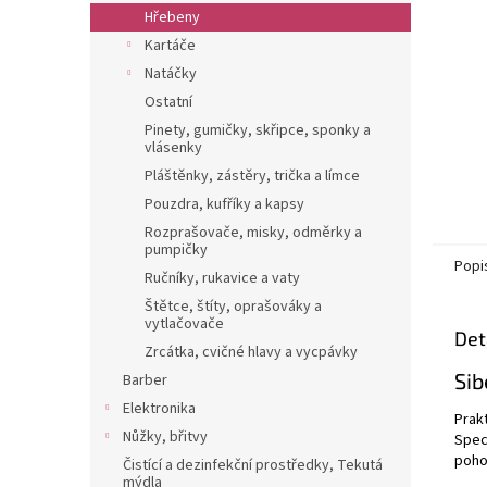
n
Hřebeny
e
Kartáče
l
Natáčky
Ostatní
Pinety, gumičky, skřipce, sponky a
vlásenky
Pláštěnky, zástěry, trička a límce
Pouzdra, kufříky a kapsy
Rozprašovače, misky, odměrky a
pumpičky
Popi
Ručníky, rukavice a vaty
Štětce, štíty, oprašováky a
vytlačovače
Det
Zrcátka, cvičné hlavy a vycpávky
Sib
Barber
Elektronika
Prak
Nůžky, břitvy
Spec
poho
Čistící a dezinfekční prostředky, Tekutá
mýdla