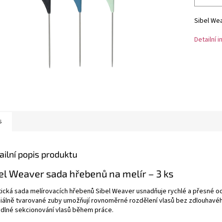
Sibel Wea
Detailní 
s
ailní popis produktu
el Weaver sada hřebenů na melír – 3 ks
tická sada melírovacích hřebenů Sibel Weaver usnadňuje rychlé a přesné od
iálně tvarované zuby umožňují rovnoměrné rozdělení vlasů bez zdlouhavého
dlné sekcionování vlasů během práce.