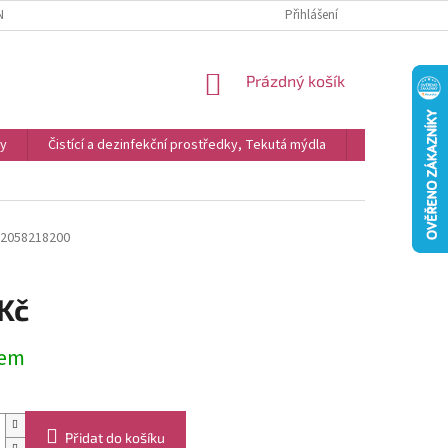
NKY
REKLAMACE
PODMÍNKY OCHRANY OSOBNÍCH ÚDAJŮ A COOKIES
Přihlášení
NÁKUPNÍ
Prázdný košík
KOŠÍK
vy
Čistící a dezinfekční prostředky, Tekutá mýdla
Kosmetika
2058218200
 Kč
dem
Přidat do košíku