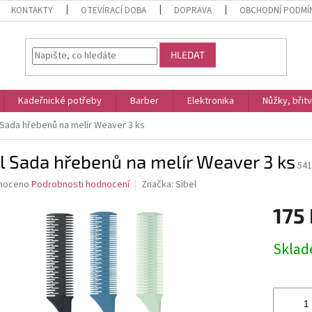
KONTAKTY
OTEVÍRACÍ DOBA
DOPRAVA
OBCHODNÍ PODMÍ
HLEDAT
Kadeřnické potřeby
Barber
Elektronika
Nůžky, břit
 Sada hřebenů na melír Weaver 3 ks
l Sada hřebenů na melír Weaver 3 ks
541
né
noceno
Podrobnosti hodnocení
Značka:
Sibel
ní
175
u
Měrná
Skla
cena:
ek.