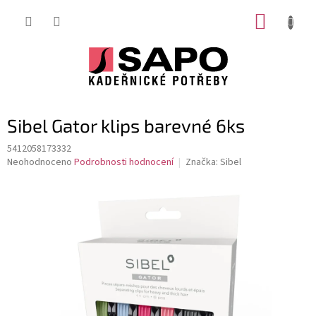
Přejít
NÁKUP
na
obsah
KOŠÍK
Sibel Gator klips barevné 6ks
5412058173332
Průměrné
Neohodnoceno
Podrobnosti hodnocení
Značka:
Sibel
hodnocení
produktu
je
0,0
z
5
hvězdiček.