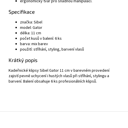
ergonomický tvar pro snadnou manipulaci.
Specifikace
značka:
Sibel
model: Gator
délka: 11 cm
počet kusů v balení: 6 ks
barva: mix barev
použití: stříhání, styling, barvení vlasů
Krátký popis
Kadeřnické klipsy Sibel Gator 11 cm v barevném provedení
zajistí pevné uchycení i hustých vlasů při stříhání, stylingu a
barvení. Balení obsahuje 6 ks profesionálních klipsů.
Z
á
p