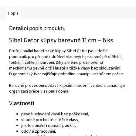
Popis
Detailní popis produktu
Sibel Gator klipsy barevné 11 cm – 6 ks
Profesionální kadeřnické klipsy Sibel Gator jsou ideální
pomocník pro přesné oddělení vlasových pramenů při stříhání,
foukání, žehlení i barvení. Díky silnému pružinovému
mechanismu pevně drží i husté a těžké vlasy bez sklouzávání.
Ergonomický tvar zajišťuje pohodlnou manipulaci během práce.
Barevné provedení dodává klipsům moderní vzhled a usnadňuje
organizaci práce v salonu i doma.
Vlastnosti
pevné uchycení vlasů bez poškození,
vhodné pro husté a těžké vlasy,
profesionální i domácí použití,
odolné zpracování,