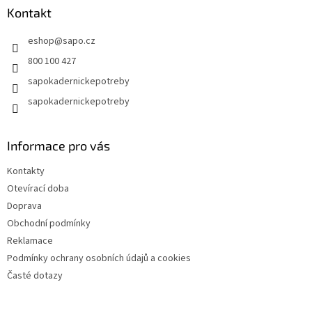
a
Kontakt
t
eshop
@
sapo.cz
í
800 100 427
sapokadernickepotreby
sapokadernickepotreby
Informace pro vás
Kontakty
Otevírací doba
Doprava
Obchodní podmínky
Reklamace
Podmínky ochrany osobních údajů a cookies
Časté dotazy