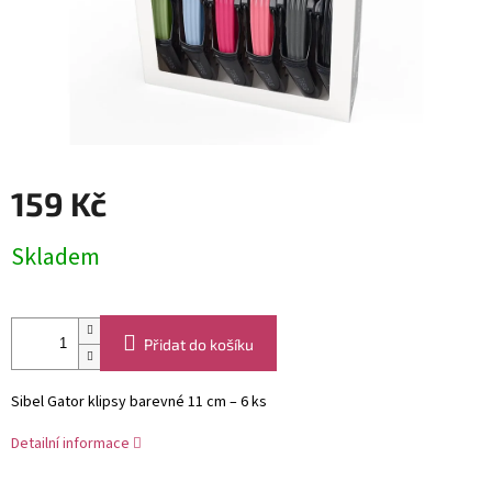
159 Kč
Měrná
Skladem
cena:
Přidat do košíku
Sibel Gator klipsy barevné 11 cm – 6 ks
Detailní informace