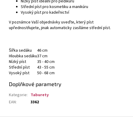
Nízký píst ideální pro pedikúru
Střední píst pro kosmetiku a manikúru
Vysoký píst pro kadeřnictví
V poznámce Vaší objednávky uveďte, který píst
upřednostňujete, jinak automaticky zasíláme střední píst.
Šířka sedáku
46 cm
Hloubka sedáku
37 cm
Nízký píst
35 - 40 cm
Střední píst
43 - 55 cm
Vysoký píst
50 - 68 cm
Doplňkové parametry
Kategorie
:
Taburety
EAN
:
3362
Z
á
p