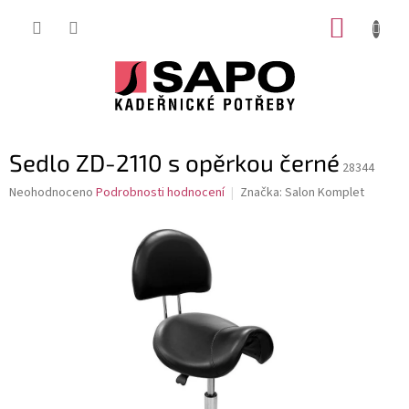
Přejít
NÁKUP
na
obsah
KOŠÍK
Sedlo ZD-2110 s opěrkou černé
28344
Průměrné
Neohodnoceno
Podrobnosti hodnocení
Značka:
Salon Komplet
hodnocení
produktu
je
0,0
z
5
hvězdiček.