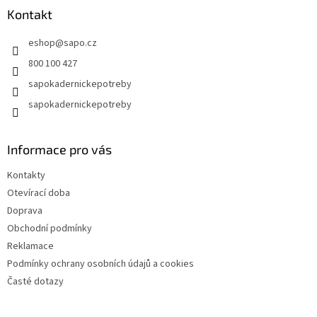
a
Kontakt
t
eshop
@
sapo.cz
í
800 100 427
sapokadernickepotreby
sapokadernickepotreby
Informace pro vás
Kontakty
Otevírací doba
Doprava
Obchodní podmínky
Reklamace
Podmínky ochrany osobních údajů a cookies
Časté dotazy