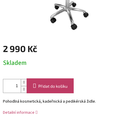
2 990 Kč
Měrná
Skladem
cena:
Přidat do košíku
Pohodlná kosmetická, kadeřnická a pedikérská židle.
Detailní informace