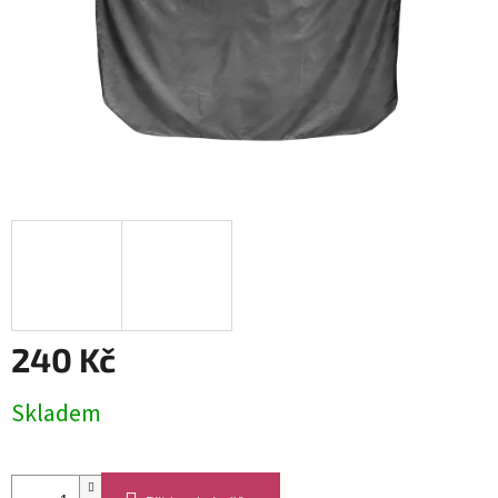
240 Kč
Měrná
Skladem
cena: