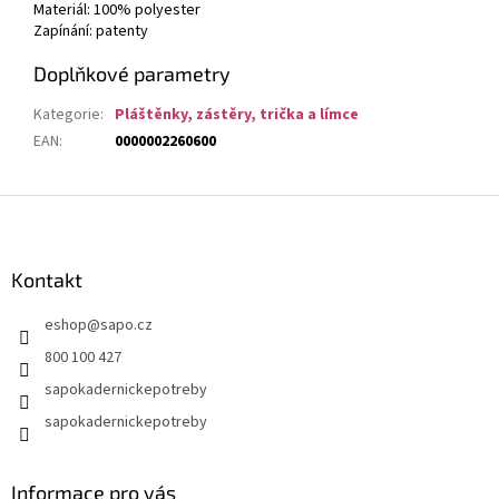
Materiál: 100% polyester
Zapínání: patenty
Doplňkové parametry
Kategorie
:
Pláštěnky, zástěry, trička a límce
EAN
:
0000002260600
Z
á
p
a
Kontakt
t
eshop
@
sapo.cz
í
800 100 427
sapokadernickepotreby
sapokadernickepotreby
Informace pro vás