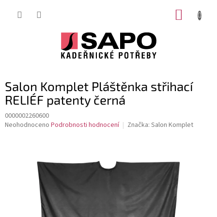
Přejít
NÁKUP
na
obsah
KOŠÍK
Salon Komplet Pláštěnka střihací
RELIÉF patenty černá
0000002260600
Průměrné
Neohodnoceno
Podrobnosti hodnocení
Značka:
Salon Komplet
hodnocení
produktu
je
0,0
z
5
hvězdiček.