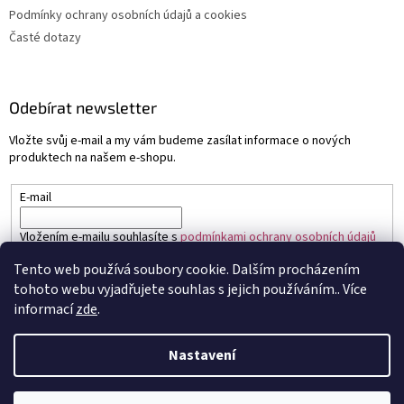
Podmínky ochrany osobních údajů a cookies
Časté dotazy
Odebírat newsletter
Vložte svůj e-mail a my vám budeme zasílat informace o nových
produktech na našem e-shopu.
E-mail
Vložením e-mailu souhlasíte s
podmínkami ochrany osobních údajů
Tento web používá soubory cookie. Dalším procházením
PŘIHLÁSIT SE
tohoto webu vyjadřujete souhlas s jejich používáním.. Více
informací
zde
.
Nastavení
Vytvořil Shoptet