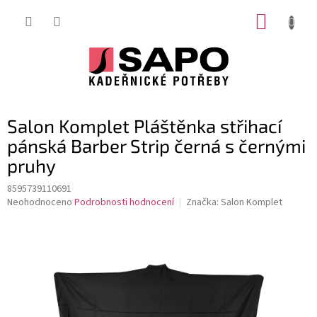
Přejít
NÁKUP
na
obsah
KOŠÍK
Salon Komplet Pláštěnka střihací
pánská Barber Strip černá s černými
pruhy
8595739110691
Průměrné
Neohodnoceno
Podrobnosti hodnocení
Značka:
Salon Komplet
hodnocení
produktu
je
0,0
z
5
hvězdiček.