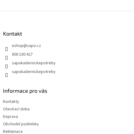
Z
á
p
a
Kontakt
t
eshop
@
sapo.cz
í
800 100 427
sapokadernickepotreby
sapokadernickepotreby
Informace pro vás
Kontakty
Otevírací doba
Doprava
Obchodní podmínky
Reklamace