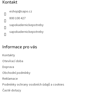
a
Kontakt
t
eshop
@
sapo.cz
í
800 100 427
sapokadernickepotreby
sapokadernickepotreby
Informace pro vás
Kontakty
Otevírací doba
Doprava
Obchodní podmínky
Reklamace
Podmínky ochrany osobních údajů a cookies
Časté dotazy