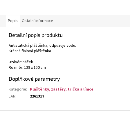
Popis
Ostatní informace
Detailní popis produktu
Antistatická pláštěnka, odpuzuje vodu.
Krásná fialová pláštěnka.
Uzávěr: háček.
Rozměr: 128 x 150 cm
Doplňkové parametry
Kategorie
:
Pláštěnky, zástěry, trička a límce
EAN
:
2261317
Z
á
p