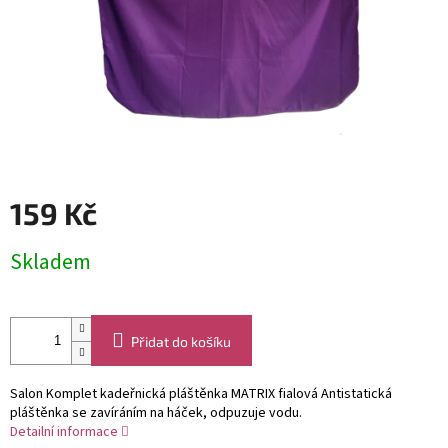
159 Kč
Měrná
Skladem
cena:
Přidat do košíku
Salon Komplet kadeřnická pláštěnka MATRIX fialová Antistatická
pláštěnka se zavíráním na háček, odpuzuje vodu.
Detailní informace