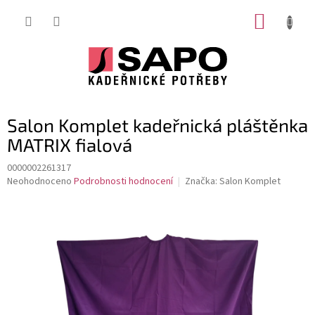
Přejít
NÁKUP
na
obsah
KOŠÍK
Salon Komplet kadeřnická pláštěnka
MATRIX fialová
0000002261317
Průměrné
Neohodnoceno
Podrobnosti hodnocení
Značka:
Salon Komplet
hodnocení
produktu
je
0,0
z
5
hvězdiček.