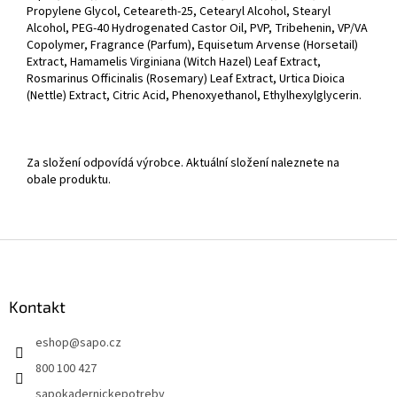
Propylene Glycol, Ceteareth-25, Cetearyl Alcohol, Stearyl
Alcohol, PEG-40 Hydrogenated Castor Oil, PVP, Tribehenin, VP/VA
Copolymer, Fragrance (Parfum), Equisetum Arvense (Horsetail)
Extract, Hamamelis Virginiana (Witch Hazel) Leaf Extract,
Rosmarinus Officinalis (Rosemary) Leaf Extract, Urtica Dioica
(Nettle) Extract, Citric Acid, Phenoxyethanol, Ethylhexylglycerin.
Za složení odpovídá výrobce. Aktuální složení naleznete na
obale produktu.
Z
á
p
a
Kontakt
t
eshop
@
sapo.cz
í
800 100 427
sapokadernickepotreby