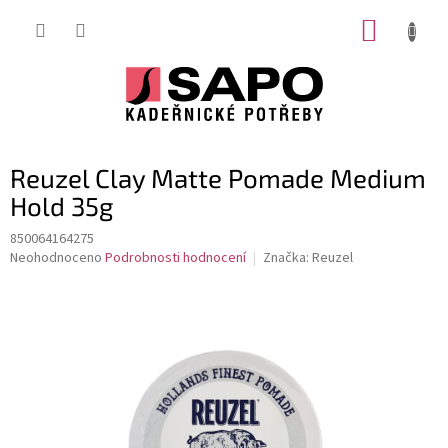
Přejít
NÁKUP
na
obsah
KOŠÍK
Reuzel Clay Matte Pomade Medium
Hold 35g
850064164275
Průměrné
Neohodnoceno
Podrobnosti hodnocení
Značka:
Reuzel
hodnocení
produktu
je
0,0
z
5
hvězdiček.