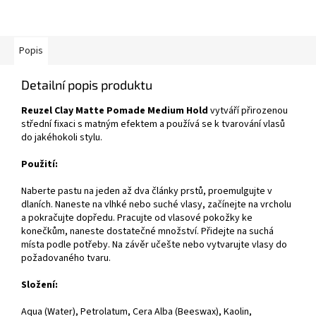
Popis
Detailní popis produktu
Reuzel Clay Matte Pomade Medium Hold
vytváří přirozenou
střední fixaci s matným efektem a používá se k tvarování vlasů
do jakéhokoli stylu.
Použití:
Naberte pastu na jeden až dva články prstů, proemulgujte v
dlaních. Naneste na vlhké nebo suché vlasy, začínejte na vrcholu
a pokračujte dopředu. Pracujte od vlasové pokožky ke
konečkům, naneste dostatečné množství. Přidejte na suchá
místa podle potřeby. Na závěr učešte nebo vytvarujte vlasy do
požadovaného tvaru.
Složení:
Aqua (Water), Petrolatum, Cera Alba (Beeswax), Kaolin,