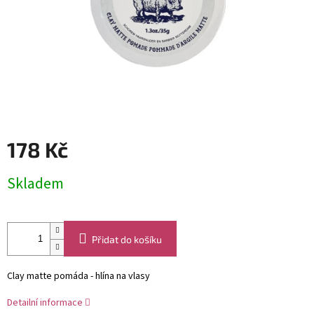
178 Kč
Měrná
Skladem
cena:
Přidat do košíku
Clay matte pomáda - hlína na vlasy
Detailní informace