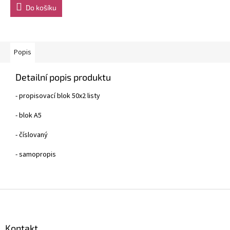
je
Do košíku
5,0
z
5
hvězdiček.
Popis
Detailní popis produktu
- propisovací blok 50x2 listy
- blok A5
- číslovaný
- samopropis
Z
á
p
a
Kontakt