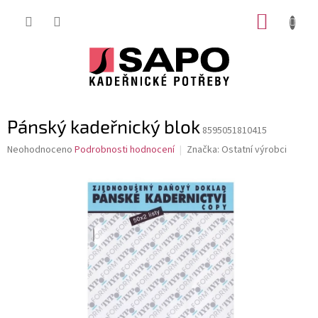
Přejít
NÁKUP
na
obsah
KOŠÍK
Pánský kadeřnický blok
8595051810415
Průměrné
Neohodnoceno
Podrobnosti hodnocení
Značka:
Ostatní výrobci
hodnocení
produktu
je
0,0
z
5
hvězdiček.