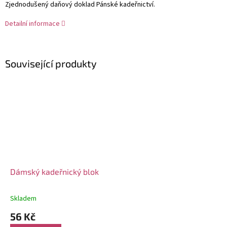
Zjednodušený daňový doklad Pánské kadeřnictví.
Detailní informace
Související produkty
Dámský kadeřnický blok
Skladem
Průměrné
hodnocení
56 Kč
produktu