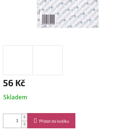
56 Kč
Měrná
Skladem
cena:
Přidat do košíku