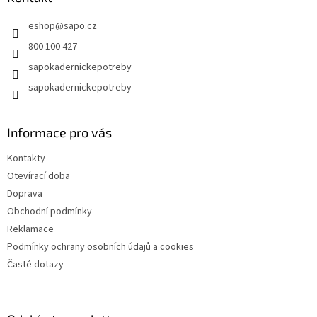
t
eshop
@
sapo.cz
í
800 100 427
sapokadernickepotreby
sapokadernickepotreby
Informace pro vás
Kontakty
Otevírací doba
Doprava
Obchodní podmínky
Reklamace
Podmínky ochrany osobních údajů a cookies
Časté dotazy