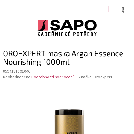
Přejít
NÁKUP
na
obsah
KOŠÍK
OROEXPERT maska Argan Essence
Nourishing 1000ml
8594181301046
Průměrné
Neohodnoceno
Podrobnosti hodnocení
Značka:
Oroexpert
hodnocení
produktu
je
0,0
z
5
hvězdiček.