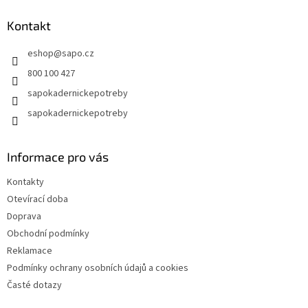
p
a
Kontakt
t
eshop
@
sapo.cz
í
800 100 427
sapokadernickepotreby
sapokadernickepotreby
Informace pro vás
Kontakty
Otevírací doba
Doprava
Obchodní podmínky
Reklamace
Podmínky ochrany osobních údajů a cookies
Časté dotazy