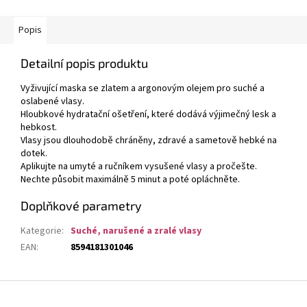
Popis
Detailní popis produktu
Vyživující maska ​​se zlatem a argonovým olejem pro suché a
oslabené vlasy.
Hloubkové hydratační ošetření, které dodává výjimečný lesk a
hebkost.
Vlasy jsou dlouhodobě chráněny, zdravé a sametově hebké na
dotek.
Aplikujte na umyté a ručníkem vysušené vlasy a pročešte.
Nechte působit maximálně 5 minut a poté opláchněte.
Doplňkové parametry
Kategorie
:
Suché, narušené a zralé vlasy
EAN
:
8594181301046
Z
á