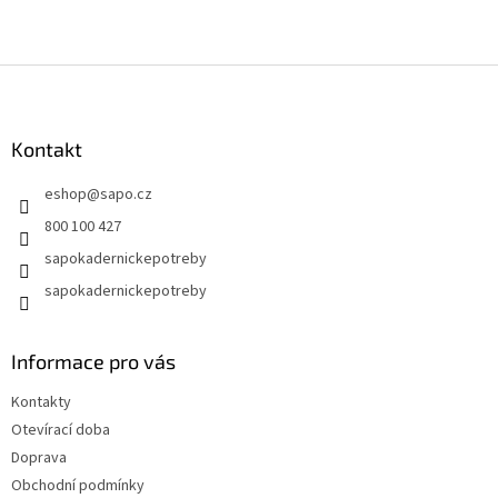
Z
á
p
a
Kontakt
t
eshop
@
sapo.cz
í
800 100 427
sapokadernickepotreby
sapokadernickepotreby
Informace pro vás
Kontakty
Otevírací doba
Doprava
Obchodní podmínky