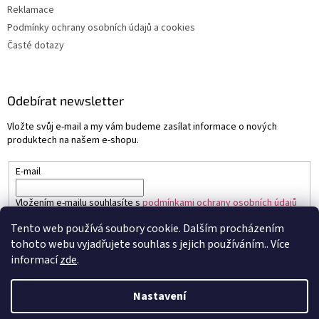
Reklamace
Podmínky ochrany osobních údajů a cookies
Časté dotazy
Odebírat newsletter
Vložte svůj e-mail a my vám budeme zasílat informace o nových
produktech na našem e-shopu.
E-mail
Vložením e-mailu souhlasíte s
podmínkami ochrany osobních údajů
Tento web používá soubory cookie. Dalším procházením
PŘIHLÁSIT SE
tohoto webu vyjadřujete souhlas s jejich používáním.. Více
informací
zde
.
Nastavení
Vytvořil Shoptet