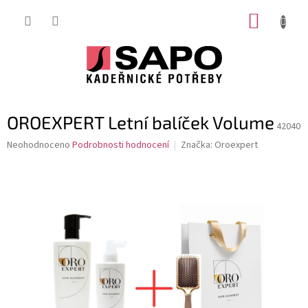
Přejít
NÁKUP
na
obsah
KOŠÍK
OROEXPERT Letní balíček Volume
42040
Průměrné
Neohodnoceno
Podrobnosti hodnocení
Značka:
Oroexpert
hodnocení
produktu
je
0,0
z
5
hvězdiček.