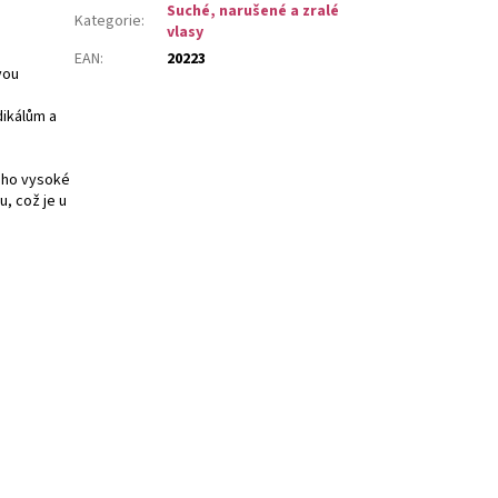
Suché, narušené a zralé
Kategorie
:
vlasy
EAN
:
20223
vou
dikálům a
eho vysoké
u, což je u