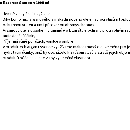
n Essence Šampon 1000 ml
Jemně vlasy čistí a vyživuje
Díky kombinaci arganového a makadamového oleje navrací vlasům lipido
ochrannou vrstvu a tím i přirozenou obranyschopnost
Arganový olej s obsahem vitamínů A a E zajišťuje ochranu proti volným ra
antioxidační účinky
Příjemná vůně po růžích, vanilce a ambře
V produktech Argan Essence využíváme makadamový olej zejména pro j
hydratační účinky, aniž by docházelo k zatížení vlasů a ztrátě jejich objem
produktů péče na suché vlasy výjimečná vlastnost