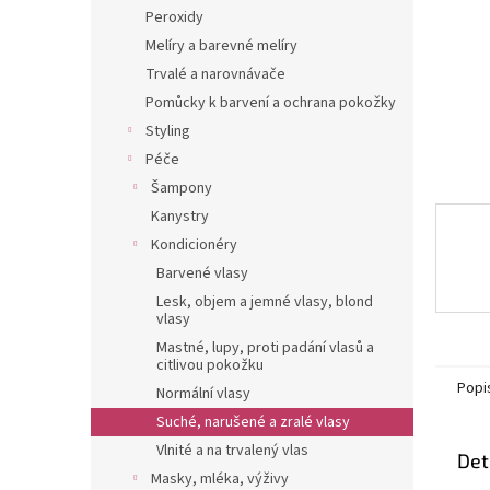
n
Peroxidy
e
Melíry a barevné melíry
l
Trvalé a narovnávače
Pomůcky k barvení a ochrana pokožky
Styling
Péče
Šampony
Kanystry
Kondicionéry
Barvené vlasy
Lesk, objem a jemné vlasy, blond
vlasy
Mastné, lupy, proti padání vlasů a
citlivou pokožku
Popi
Normální vlasy
Suché, narušené a zralé vlasy
Vlnité a na trvalený vlas
Det
Masky, mléka, výživy