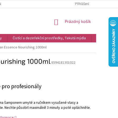
NKY
REKLAMACE
PODMÍNKY OCHRANY OSOBNÍCH ÚDAJŮ A COOKIES
Přihlášení
NÁKUPNÍ
Prázdný košík
KOŠÍK
vy
Čistící a dezinfekční prostředky, Tekutá mýdla
Kosmetika
n Essence Nourishing 1000ml
urishing 1000ml
8594181301022
 pro profesionály
e na šamponem umyté a ručníkem vysušené vlasy a
e. Nechte působit maximálně 3 minuty a poté opláchněte.
informace