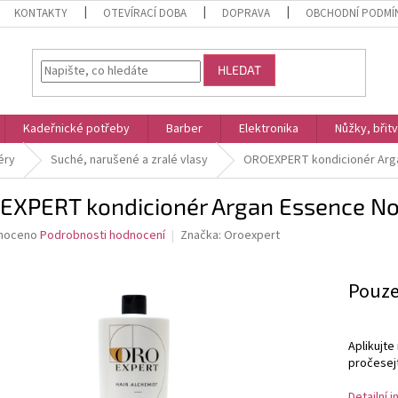
KONTAKTY
OTEVÍRACÍ DOBA
DOPRAVA
OBCHODNÍ PODMÍ
HLEDAT
Kadeřnické potřeby
Barber
Elektronika
Nůžky, břit
éry
Suché, narušené a zralé vlasy
OROEXPERT kondicionér Arga
EXPERT kondicionér Argan Essence No
né
noceno
Podrobnosti hodnocení
Značka:
Oroexpert
ní
u
Měrná
Pouze
cena:
Aplikujt
ek.
pročesejt
Detailní 