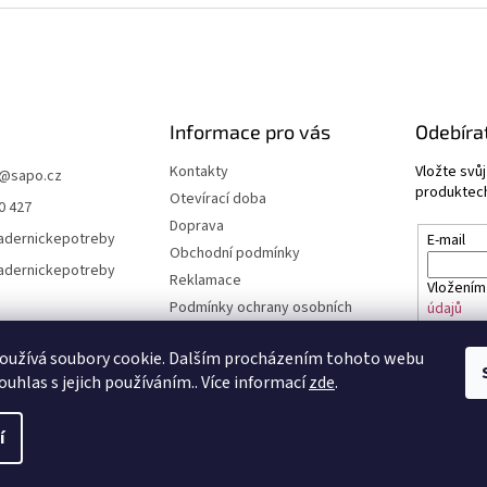
Informace pro vás
Odebíra
Kontakty
Vložte svů
@
sapo.cz
produktech
Otevírací doba
0 427
Doprava
adernickepotreby
E-mail
Obchodní podmínky
adernickepotreby
Reklamace
Vložením
Podmínky ochrany osobních
údajů
údajů a cookies
Časté dotazy
oužívá soubory cookie. Dalším procházením tohoto webu
PŘIHL
ouhlas s jejich používáním.. Více informací
zde
.
í