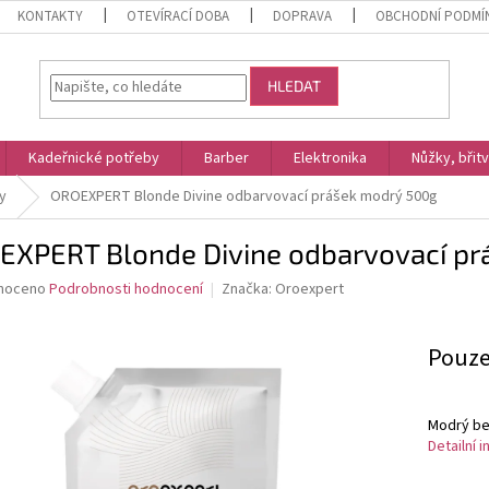
KONTAKTY
OTEVÍRACÍ DOBA
DOPRAVA
OBCHODNÍ PODMÍ
HLEDAT
Kadeřnické potřeby
Barber
Elektronika
Nůžky, břit
y
OROEXPERT Blonde Divine odbarvovací prášek modrý 500g
EXPERT Blonde Divine odbarvovací pr
né
noceno
Podrobnosti hodnocení
Značka:
Oroexpert
ní
u
Měrná
Pouze
cena:
Modrý be
ek.
Detailní 