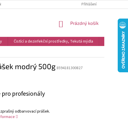
NKY
REKLAMACE
PODMÍNKY OCHRANY OSOBNÍCH ÚDAJŮ A COOKIES
Přihlášení
NÁKUPNÍ
Prázdný košík
KOŠÍK
vy
Čistící a dezinfekční prostředky, Tekutá mýdla
Kosmetika
ášek modrý 500g
8594181300827
 pro profesionály
zprašný odbarvovací prášek.
informace