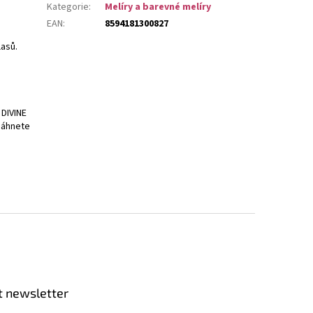
Kategorie
:
Melíry a barevné melíry
EAN
:
8594181300827
lasů.
 DIVINE
osáhnete
t newsletter