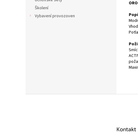
Učňovské sety
OROE
Školení
Popi
Vybavení provozoven
Modr
Vhodn
Potla
Poži
Smíc
ACTI
poža
Maxi
Z
á
p
a
t
Kontakt
í