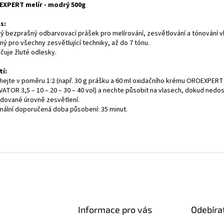
XPERT melír - modrý 500g
s:
ý bezprašný odbarvovací prášek pro melírování, zesvětlování a tónování v
ý pro všechny zesvětlující techniky, až do 7 tónu.
čuje žluté odlesky.
tí:
hejte v poměru 1:2 (např. 30 g prášku a 60 ml oxidačního krému OROEXPERT
VATOR 3,5 – 10 – 20 – 30 – 40 vol) a nechte působit na vlasech, dokud ned
dované úrovně zesvětlení.
mální doporučená doba působení: 35 minut.
Informace pro vás
Odebíra