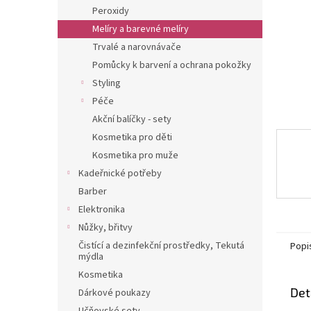
n
Peroxidy
e
Melíry a barevné melíry
l
Trvalé a narovnávače
Pomůcky k barvení a ochrana pokožky
Styling
Péče
Akční balíčky - sety
Kosmetika pro děti
Kosmetika pro muže
Kadeřnické potřeby
Barber
Elektronika
Nůžky, břitvy
Čistící a dezinfekční prostředky, Tekutá
Popi
mýdla
Kosmetika
Det
Dárkové poukazy