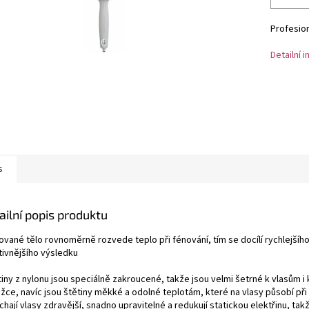
Profesion
Detailní 
s
ailní popis produktu
ované tělo rovnoměrně rozvede teplo při fénování, tím se docílí rychlejšího
tivnějšího výsledku
tiny z nylonu jsou speciálně zakroucené, takže jsou velmi šetrné k vlasům i
žce, navíc jsou štětiny měkké a odolné teplotám, které na vlasy působí při
hají vlasy zdravější, snadno upravitelné a redukují statickou elektřinu, tak