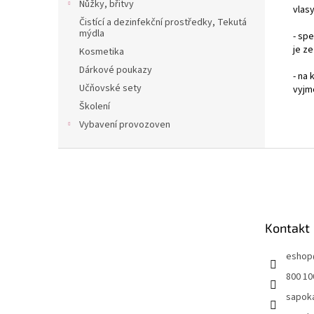
Nůžky, břitvy
vlas
Čistící a dezinfekční prostředky, Tekutá
mýdla
- sp
je z
Kosmetika
Dárkové poukazy
- na 
Učňovské sety
vyjm
Školení
Vybavení provozoven
Z
á
p
a
t
Kontakt
í
eshop
800 10
sapok