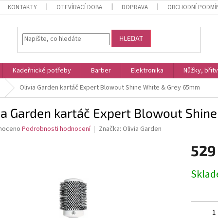
KONTAKTY
OTEVÍRACÍ DOBA
DOPRAVA
OBCHODNÍ PODMÍ
HLEDAT
Kadeřnické potřeby
Barber
Elektronika
Nůžky, břit
Olivia Garden kartáč Expert Blowout Shine White & Grey 65mm
via Garden kartáč Expert Blowout Shi
né
noceno
Podrobnosti hodnocení
Značka:
Olivia Garden
ní
529
u
Měrná
Skla
cena:
ek.