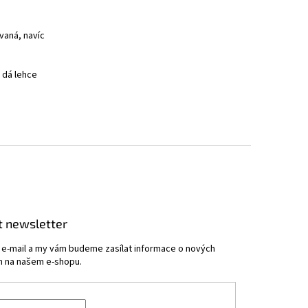
vaná, navíc
e dá lehce
t newsletter
j e-mail a my vám budeme zasílat informace o nových
 na našem e-shopu.