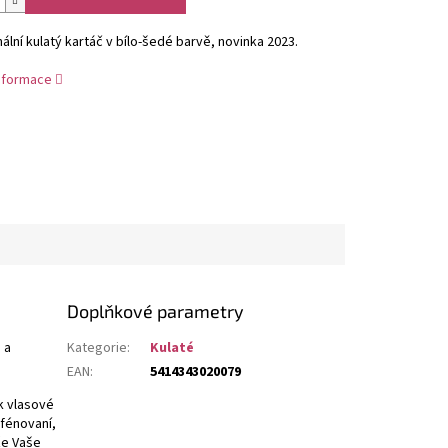
ální kulatý kartáč v bílo-šedé barvě, novinka 2023.
informace
Doplňkové parametry
 a
Kategorie
:
Kulaté
EAN
:
5414343020079
 k vlasové
 fénovaní,
že Vaše