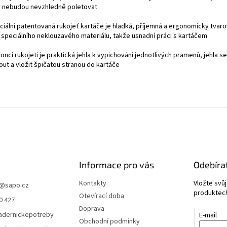
y nebudou nevzhledně poletovat
eciální patentovaná rukojeť kartáče je hladká, příjemná a ergonomicky tvaro
e speciálního neklouzavého materiálu, takže usnadní práci s kartáčem
konci rukojeti je praktická jehla k vypichování jednotlivých pramenů, jehla s
out a vložit špičatou stranou do kartáče
Informace pro vás
Odebíra
Kontakty
Vložte svů
@
sapo.cz
produktech
Otevírací doba
0 427
Doprava
adernickepotreby
E-mail
Obchodní podmínky