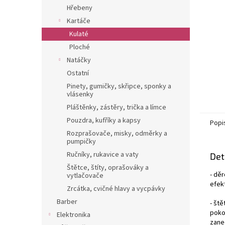
n
Hřebeny
e
Kartáče
l
Kulaté
Ploché
Natáčky
Ostatní
Pinety, gumičky, skřipce, sponky a
vlásenky
Pláštěnky, zástěry, trička a límce
Pouzdra, kufříky a kapsy
Popi
Rozprašovače, misky, odměrky a
pumpičky
Ručníky, rukavice a vaty
Det
Štětce, štíty, oprašováky a
- děr
vytlačovače
efek
Zrcátka, cvičné hlavy a vycpávky
Barber
- ště
poko
Elektronika
zanec