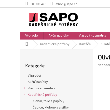
Přejít
800 100 427
eshop@sapo.cz
na
obsah
Výprodej
Akční nabídky
Vlasová kosmetika
Domů
Kadeřnické potřeby
Kartáče
Kulaté
P
Oli
o
Přeskočit
s
Průměr
Neohod
Kategorie
kategorie
t
hodnoce
r
produkt
Výprodej
a
je
Akční nabídky
0,0
n
z
Vlasová kosmetika
n
5
í
Kadeřnické potřeby
hvězdič
p
Alobal, folie a papírky
a
Čepice, klobouky a síťky