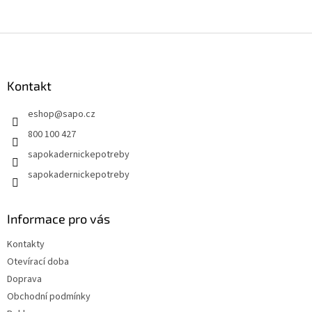
Z
á
p
a
Kontakt
t
eshop
@
sapo.cz
í
800 100 427
sapokadernickepotreby
sapokadernickepotreby
Informace pro vás
Kontakty
Otevírací doba
Doprava
Obchodní podmínky