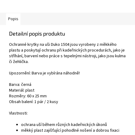
Popis
Detailní popis produktu
Ochranné krytky na uši Duko 1504 jsou vyrobeny z měkkého
plastu a poskytují ochranu při kadeřnických procedurách, jako je
stříhání, barvení nebo práce s tepelnými nástroji, jako jsou kulma
či žehlička.
Upozornění: Barva je vybírána náhodně!
Barva: černá
Materiál: plast
Rozměry: 60 x 25 mm
Obsah balení: 1 pár / 2 kusy
Vlastnosti:
ochrana uší během různých kadeřnických úkonů
měkký plast zajišťující pohodlné nošení a dobrou fixaci