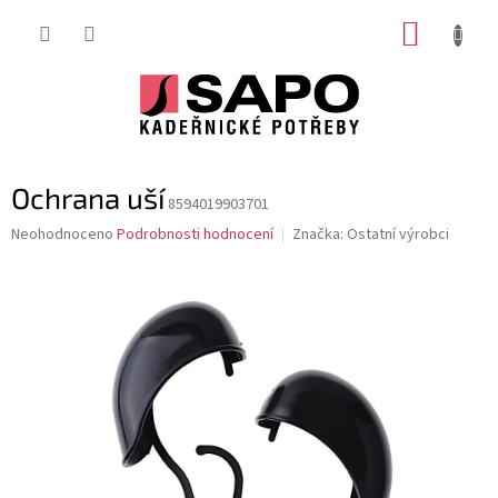
Přejít
NÁKUP
na
obsah
KOŠÍK
Ochrana uší
8594019903701
Průměrné
Neohodnoceno
Podrobnosti hodnocení
Značka:
Ostatní výrobci
hodnocení
produktu
je
0,0
z
5
hvězdiček.