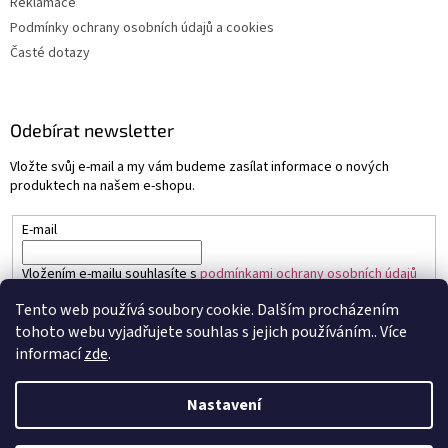
Reklamace
Podmínky ochrany osobních údajů a cookies
Časté dotazy
Odebírat newsletter
Vložte svůj e-mail a my vám budeme zasílat informace o nových
produktech na našem e-shopu.
E-mail
Vložením e-mailu souhlasíte s
podmínkami ochrany osobních údajů
Tento web používá soubory cookie. Dalším procházením
PŘIHLÁSIT SE
tohoto webu vyjadřujete souhlas s jejich používáním.. Více
informací
zde
.
Nastavení
Vytvořil Shoptet