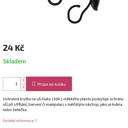
24 Kč
Měrná
Skladem
cena:
Přidat do košíku
Ochranná krytka na uši Duko 1504 z měkkého plastu poskytuje ochranu
uší při stříhání, barvení či manipulaci s nahřátými nástroji, jako je kulma
nebo žehlička.
Detailní informace